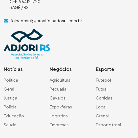
CEP: 96412-720
BAGÉ / RS
folhadosul@jornalfolhadosul.com.br
Notícias
Negócios
Esporte
Política
Agricultura
Futebol
Geral
Pecuária
Futsal
Justiça
Cavalos
Corridas
Polícia
Expo-feiras
Local
Educação
Logística
Grenal
Saúde
Empresas
Esporte total