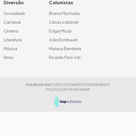
Diversão
Colunistas
Sociedade
Briane Machado
Carnaval
Cátia Liczbinski
Cinema
Edgar Muza
Literatura
João Eichbaum
Música
Mateus Bandeira
Artes
Ricardo Peró Job
FOLHA DO SUL
TODOS OS DIREITOS RESERVADOS
POLÍTICA DE PRIVACIDADE