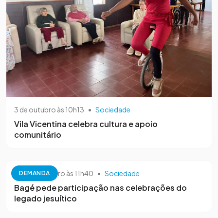
3 de outubro às 10h13
•
Sociedade
Vila Vicentina celebra cultura e apoio
comunitário
26 de setembro às 11h40
•
Sociedade
DEMANDA
Bagé pede participação nas celebrações do
legado jesuítico