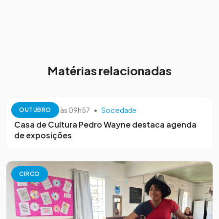
Matérias relacionadas
13 de outubro às 09h57
•
Sociedade
OUTUBRO
Casa de Cultura Pedro Wayne destaca agenda
de exposições
CIRCO