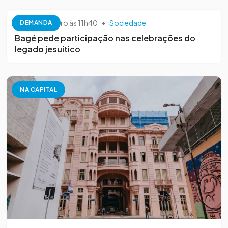
26 de setembro às 11h40
•
Sociedade
DEMANDA
Bagé pede participação nas celebrações do
legado jesuítico
NA CAPITAL