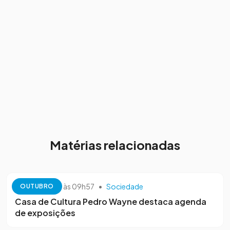
Matérias relacionadas
13 de outubro às 09h57
•
Sociedade
OUTUBRO
Casa de Cultura Pedro Wayne destaca agenda
de exposições