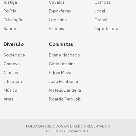
Justiça
Cavalos
Corridas
Polícia
Expo-feiras
Local
Educação
Logística
Grenal
Saúde
Empresas
Esporte total
Diversão
Colunistas
Sociedade
Briane Machado
Carnaval
Cátia Liczbinski
Cinema
Edgar Muza
Literatura
João Eichbaum
Música
Mateus Bandeira
Artes
Ricardo Peró Job
FOLHA DO SUL
TODOS OS DIREITOS RESERVADOS
POLÍTICA DE PRIVACIDADE