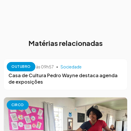
Matérias relacionadas
13 de outubro às 09h57
•
Sociedade
OUTUBRO
Casa de Cultura Pedro Wayne destaca agenda
de exposições
CIRCO