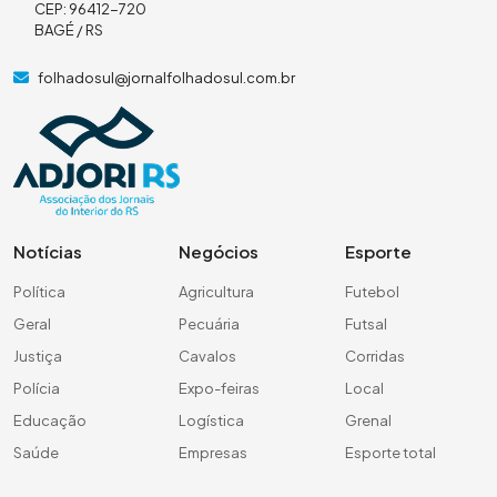
CEP: 96412-720
BAGÉ / RS
folhadosul@jornalfolhadosul.com.br
Notícias
Negócios
Esporte
Política
Agricultura
Futebol
Geral
Pecuária
Futsal
Justiça
Cavalos
Corridas
Polícia
Expo-feiras
Local
Educação
Logística
Grenal
Saúde
Empresas
Esporte total