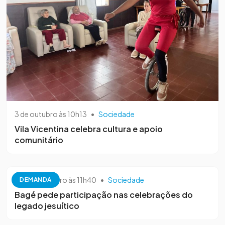
3 de outubro às 10h13
•
Sociedade
Vila Vicentina celebra cultura e apoio
comunitário
26 de setembro às 11h40
•
Sociedade
DEMANDA
Bagé pede participação nas celebrações do
legado jesuítico