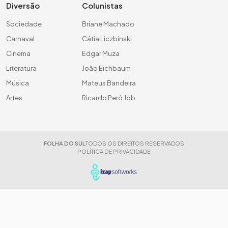
Diversão
Colunistas
Sociedade
Briane Machado
Carnaval
Cátia Liczbinski
Cinema
Edgar Muza
Literatura
João Eichbaum
Música
Mateus Bandeira
Artes
Ricardo Peró Job
FOLHA DO SUL
TODOS OS DIREITOS RESERVADOS
POLÍTICA DE PRIVACIDADE