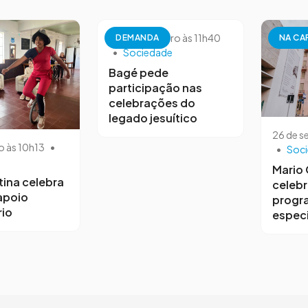
26 de setembro às 11h40
DEMANDA
NA CA
•
Sociedade
Bagé pede
participação nas
celebrações do
legado jesuítico
26 de s
o às 10h13
•
•
Soc
Mario
tina celebra
celebr
 apoio
progr
io
especi