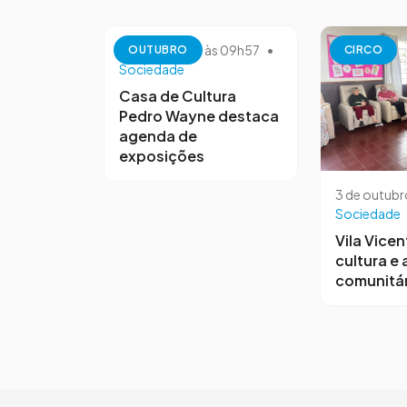
13 de outubro às 09h57
•
OUTUBRO
CIRCO
Sociedade
Casa de Cultura
Pedro Wayne destaca
agenda de
exposições
3 de outubr
Sociedade
Vila Vicen
cultura e
comunitár