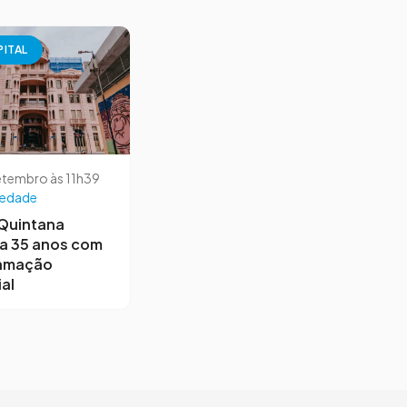
PITAL
etembro às 11h39
iedade
 Quintana
a 35 anos com
amação
al