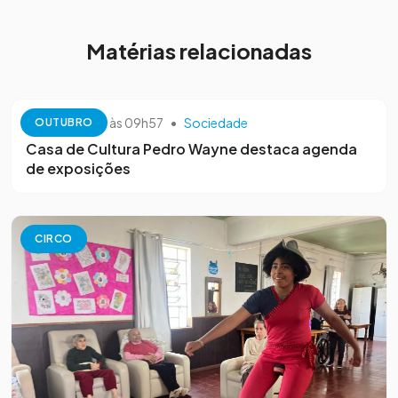
Matérias relacionadas
13 de outubro às 09h57
•
Sociedade
OUTUBRO
Casa de Cultura Pedro Wayne destaca agenda
de exposições
CIRCO