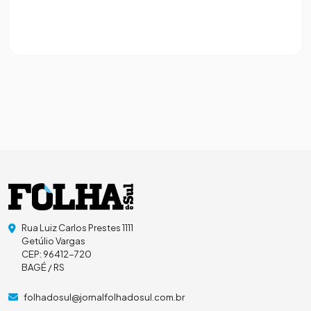
Rua Luiz Carlos Prestes 1111
Getúlio Vargas
CEP: 96412-720
BAGÉ / RS
folhadosul@jornalfolhadosul.com.br