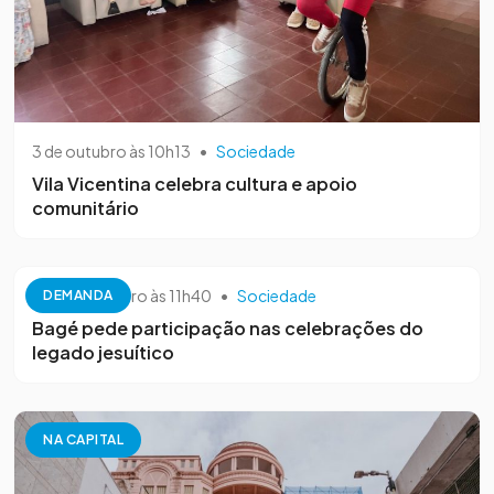
3 de outubro às 10h13
•
Sociedade
Vila Vicentina celebra cultura e apoio
comunitário
26 de setembro às 11h40
•
Sociedade
DEMANDA
Bagé pede participação nas celebrações do
legado jesuítico
NA CAPITAL