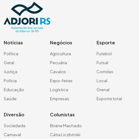
Notícias
Negócios
Esporte
Política
Agricultura
Futebol
Geral
Pecuária
Futsal
Justiça
Cavalos
Corridas
Polícia
Expo-feiras
Local
Educação
Logística
Grenal
Saúde
Empresas
Esporte total
Diversão
Colunistas
Sociedade
Briane Machado
Carnaval
Cátia Liczbinski