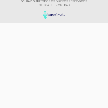
FOLHA DO SUL
TODOS OS DIREITOS RESERVADOS
POLÍTICA DE PRIVACIDADE