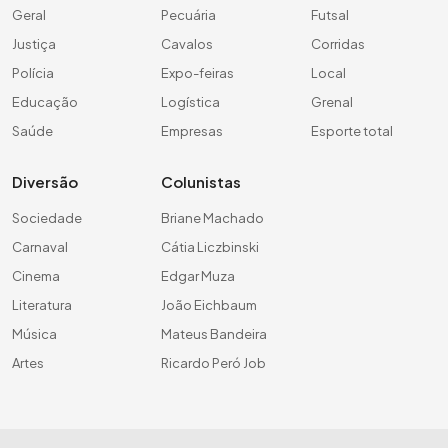
Geral
Pecuária
Futsal
Justiça
Cavalos
Corridas
Polícia
Expo-feiras
Local
Educação
Logística
Grenal
Saúde
Empresas
Esporte total
Diversão
Colunistas
Sociedade
Briane Machado
Carnaval
Cátia Liczbinski
Cinema
Edgar Muza
Literatura
João Eichbaum
Música
Mateus Bandeira
Artes
Ricardo Peró Job