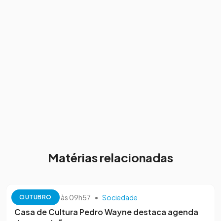
Matérias relacionadas
13 de outubro às 09h57
•
Sociedade
OUTUBRO
Casa de Cultura Pedro Wayne destaca agenda