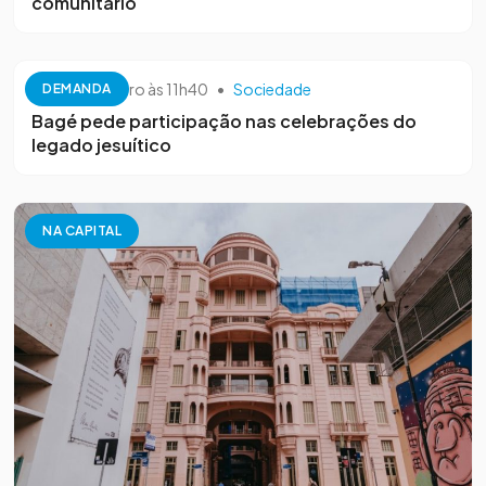
comunitário
26 de setembro às 11h40
•
Sociedade
DEMANDA
Bagé pede participação nas celebrações do
legado jesuítico
NA CAPITAL