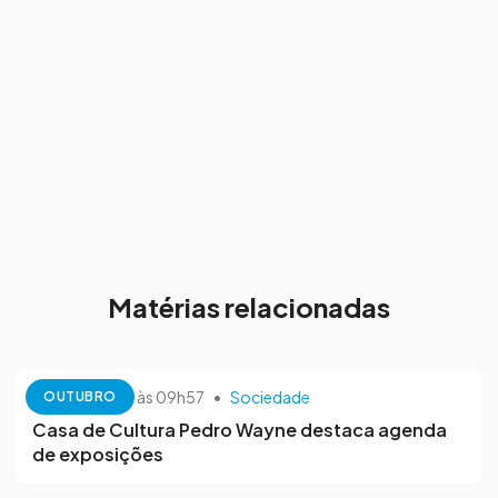
Matérias relacionadas
13 de outubro às 09h57
•
Sociedade
OUTUBRO
Casa de Cultura Pedro Wayne destaca agenda
de exposições