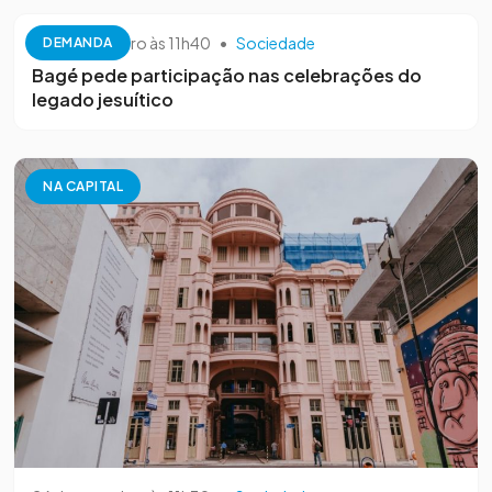
26 de setembro às 11h40
•
Sociedade
DEMANDA
Bagé pede participação nas celebrações do
legado jesuítico
NA CAPITAL