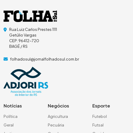
Rua Luiz Carlos Prestes 1111
Getúlio Vargas
CEP: 96412-720
BAGÉ / RS
folhadosul@jornalfolhadosul.com.br
Notícias
Negócios
Esporte
Política
Agricultura
Futebol
Geral
Pecuária
Futsal