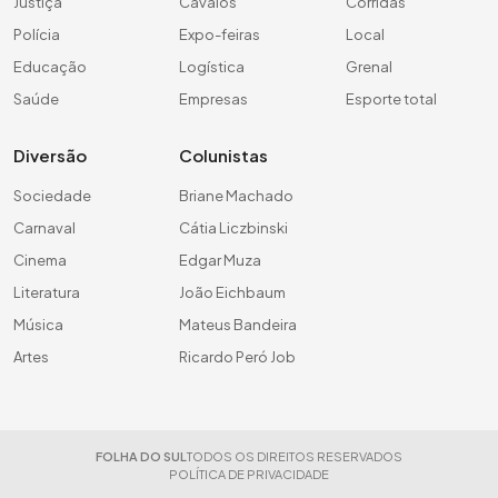
Justiça
Cavalos
Corridas
Polícia
Expo-feiras
Local
Educação
Logística
Grenal
Saúde
Empresas
Esporte total
Diversão
Colunistas
Sociedade
Briane Machado
Carnaval
Cátia Liczbinski
Cinema
Edgar Muza
Literatura
João Eichbaum
Música
Mateus Bandeira
Artes
Ricardo Peró Job
FOLHA DO SUL
TODOS OS DIREITOS RESERVADOS
POLÍTICA DE PRIVACIDADE