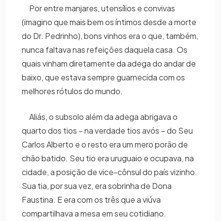
Por entre manjares, utensílios e convivas
(imagino que mais bem os íntimos desde a morte
do Dr. Pedrinho), bons vinhos era o que, também,
nunca faltava nas refeições daquela casa. Os
quais vinham diretamente da adega do andar de
baixo, que estava sempre guarnecida com os
melhores rótulos do mundo.
Aliás, o subsolo além da adega abrigava o
quarto dos tios – na verdade tios avós – do Seu
Carlos Alberto e o resto era um mero porão de
chão batido. Seu tio era uruguaio e ocupava, na
cidade, a posição de vice-cônsul do país vizinho.
Sua tia, por sua vez, era sobrinha de Dona
Faustina. E era com os três que a viúva
compartilhava a mesa em seu cotidiano.