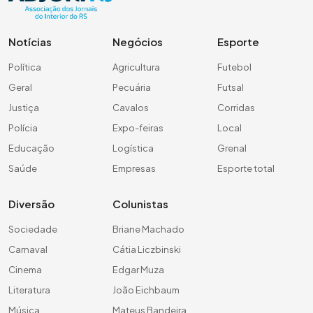
Notícias
Negócios
Esporte
Política
Agricultura
Futebol
Geral
Pecuária
Futsal
Justiça
Cavalos
Corridas
Polícia
Expo-feiras
Local
Educação
Logística
Grenal
Saúde
Empresas
Esporte total
Diversão
Colunistas
Sociedade
Briane Machado
Carnaval
Cátia Liczbinski
Cinema
Edgar Muza
Literatura
João Eichbaum
Música
Mateus Bandeira