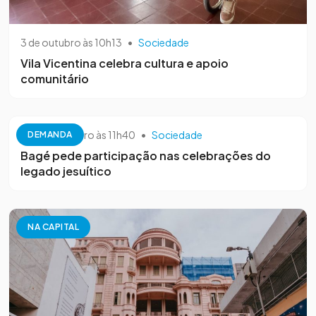
3 de outubro às 10h13
•
Sociedade
Vila Vicentina celebra cultura e apoio
comunitário
26 de setembro às 11h40
•
Sociedade
DEMANDA
Bagé pede participação nas celebrações do
legado jesuítico
NA CAPITAL