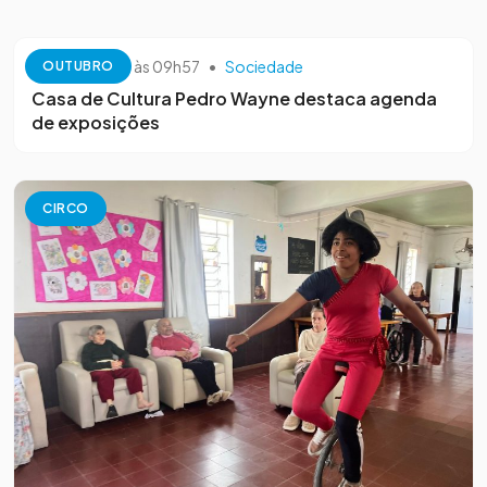
13 de outubro às 09h57
•
Sociedade
OUTUBRO
Casa de Cultura Pedro Wayne destaca agenda
de exposições
CIRCO