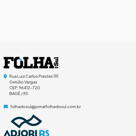
Rua Luiz Carlos Prestes 1111
Getúlio Vargas
CEP: 96412-720
BAGÉ / RS
folhadosul@jornalfolhadosul.com.br