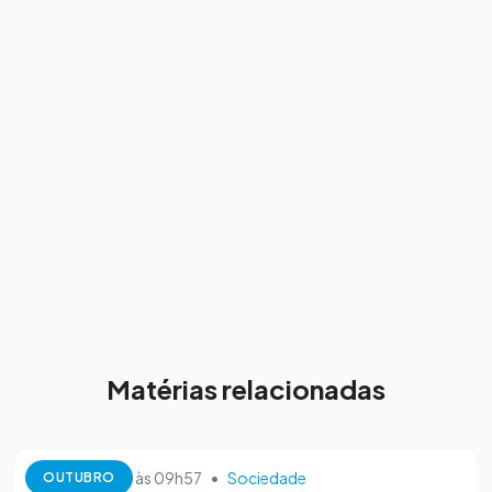
Matérias relacionadas
13 de outubro às 09h57
•
Sociedade
OUTUBRO