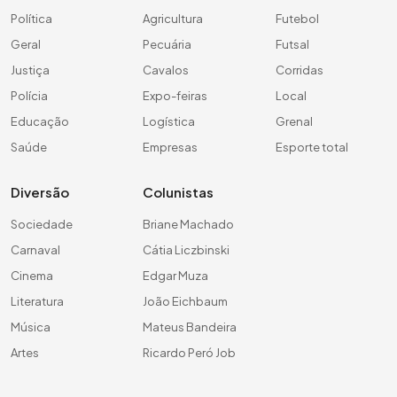
Política
Agricultura
Futebol
Geral
Pecuária
Futsal
Justiça
Cavalos
Corridas
Polícia
Expo-feiras
Local
Educação
Logística
Grenal
Saúde
Empresas
Esporte total
Diversão
Colunistas
Sociedade
Briane Machado
Carnaval
Cátia Liczbinski
Cinema
Edgar Muza
Literatura
João Eichbaum
Música
Mateus Bandeira
Artes
Ricardo Peró Job