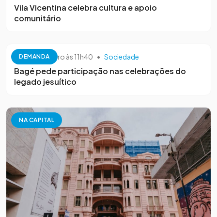
Vila Vicentina celebra cultura e apoio
comunitário
26 de setembro às 11h40
•
Sociedade
DEMANDA
Bagé pede participação nas celebrações do
legado jesuítico
NA CAPITAL