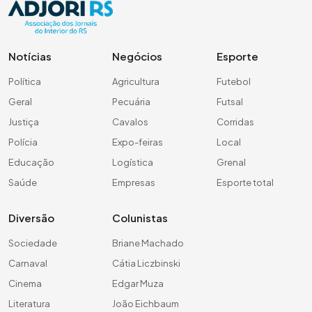
Notícias
Negócios
Esporte
Política
Agricultura
Futebol
Geral
Pecuária
Futsal
Justiça
Cavalos
Corridas
Polícia
Expo-feiras
Local
Educação
Logística
Grenal
Saúde
Empresas
Esporte total
Diversão
Colunistas
Sociedade
Briane Machado
Carnaval
Cátia Liczbinski
Cinema
Edgar Muza
Literatura
João Eichbaum