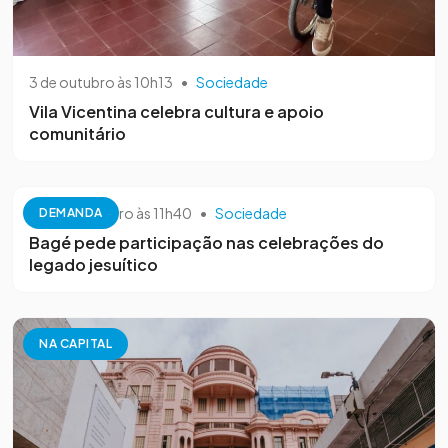
3 de outubro às 10h13
•
Sociedade
Vila Vicentina celebra cultura e apoio
comunitário
26 de setembro às 11h40
•
Sociedade
DEMANDA
Bagé pede participação nas celebrações do
legado jesuítico
NA CAPITAL