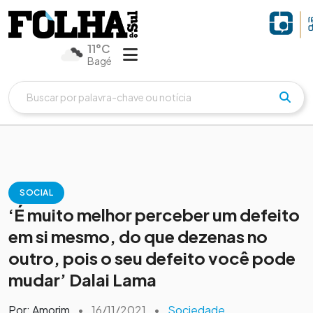
11°C
Bagé
SOCIAL
‘É muito melhor perceber um defeito
em si mesmo, do que dezenas no
outro, pois o seu defeito você pode
mudar’ Dalai Lama
Por: Amorim
•
16/11/2021
•
Sociedade