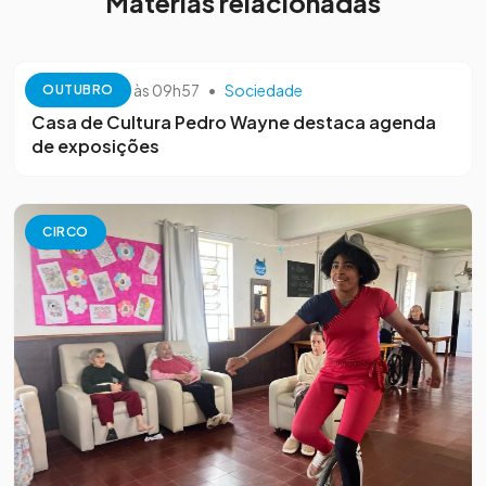
Matérias relacionadas
13 de outubro às 09h57
•
Sociedade
OUTUBRO
Casa de Cultura Pedro Wayne destaca agenda
de exposições
CIRCO