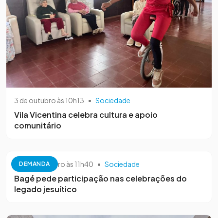
3 de outubro às 10h13
•
Sociedade
Vila Vicentina celebra cultura e apoio
comunitário
26 de setembro às 11h40
•
Sociedade
DEMANDA
Bagé pede participação nas celebrações do
legado jesuítico