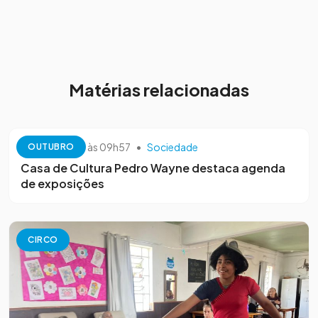
Matérias relacionadas
13 de outubro às 09h57
•
Sociedade
OUTUBRO
Casa de Cultura Pedro Wayne destaca agenda
de exposições
CIRCO