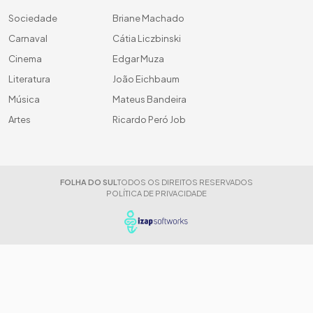
Sociedade
Briane Machado
Carnaval
Cátia Liczbinski
Cinema
Edgar Muza
Literatura
João Eichbaum
Música
Mateus Bandeira
Artes
Ricardo Peró Job
FOLHA DO SUL
TODOS OS DIREITOS RESERVADOS
POLÍTICA DE PRIVACIDADE