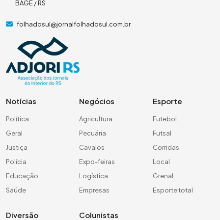
BAGÉ / RS
folhadosul@jornalfolhadosul.com.br
Notícias
Negócios
Esporte
Política
Agricultura
Futebol
Geral
Pecuária
Futsal
Justiça
Cavalos
Corridas
Polícia
Expo-feiras
Local
Educação
Logística
Grenal
Saúde
Empresas
Esporte total
Diversão
Colunistas