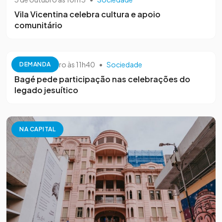
Vila Vicentina celebra cultura e apoio
comunitário
26 de setembro às 11h40
•
Sociedade
DEMANDA
Bagé pede participação nas celebrações do
legado jesuítico
NA CAPITAL