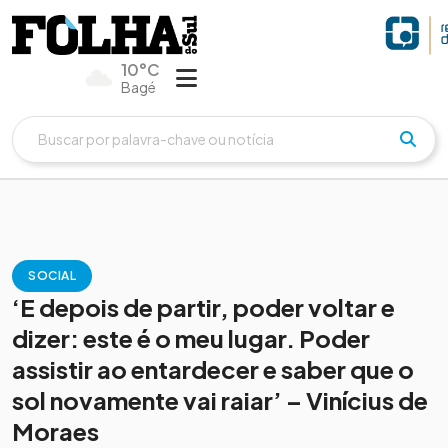
10°C
Bagé
SOCIAL
‘E depois de partir, poder voltar e
dizer: este é o meu lugar. Poder
assistir ao entardecer e saber que o
sol novamente vai raiar’ – Vinícius de
Moraes