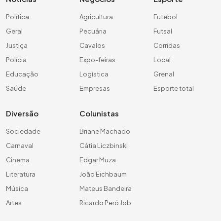
Política
Agricultura
Futebol
Geral
Pecuária
Futsal
Justiça
Cavalos
Corridas
Polícia
Expo-feiras
Local
Educação
Logística
Grenal
Saúde
Empresas
Esporte total
Diversão
Colunistas
Sociedade
Briane Machado
Carnaval
Cátia Liczbinski
Cinema
Edgar Muza
Literatura
João Eichbaum
Música
Mateus Bandeira
Artes
Ricardo Peró Job