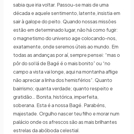
sabia que iria voltar. Passou-se mais de uma
década e aquele sentimento, latente, insistia em
sair à galope do peito. Quando nossas missões
estão em determinado lugar, não há como fugir:
o magnetismo do universo age colocando-nos,
exatamente, onde seremos úteis ao mundo. Em
todas as andanças por aí, sempre pensei: “mas o
pôr do sol lá de Bagé é o mais bonito” ou “no
campo a vista vai longe, aqui na montanha aflige
não apreciar a linha dos hemisférios”. Quanto
bairrismo; quanta verdade; quanto respeito e
gratidão… Bonita, histórica, imperfeita,
soberana. Esta é a nossa Bagé. Parabéns,
majestade. Orgulho nascer teu filho e morar num
palácio onde os afrescos são as mais brilhantes
estrelas da abóboda celestial.