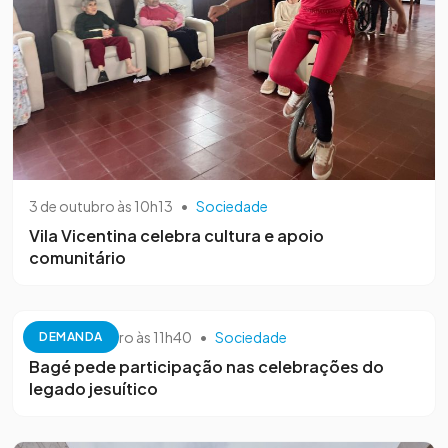
3 de outubro às 10h13
•
Sociedade
Vila Vicentina celebra cultura e apoio
comunitário
26 de setembro às 11h40
•
Sociedade
DEMANDA
Bagé pede participação nas celebrações do
legado jesuítico