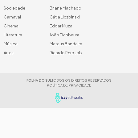
Sociedade
Briane Machado
Carnaval
Cátia Liczbinski
Cinema
Edgar Muza
Literatura
João Eichbaum
Música
Mateus Bandeira
Artes
Ricardo Peró Job
FOLHA DO SUL
TODOS OS DIREITOS RESERVADOS
POLÍTICA DE PRIVACIDADE