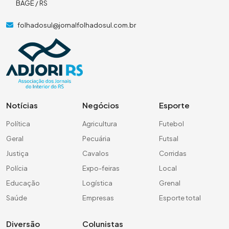
BAGÉ / RS
folhadosul@jornalfolhadosul.com.br
Notícias
Negócios
Esporte
Política
Agricultura
Futebol
Geral
Pecuária
Futsal
Justiça
Cavalos
Corridas
Polícia
Expo-feiras
Local
Educação
Logística
Grenal
Saúde
Empresas
Esporte total
Diversão
Colunistas