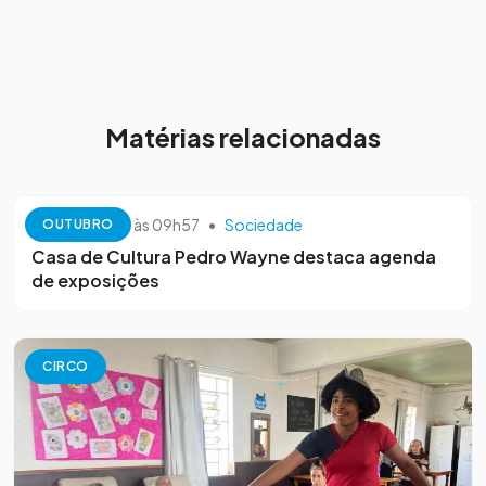
Matérias relacionadas
13 de outubro às 09h57
•
Sociedade
OUTUBRO
Casa de Cultura Pedro Wayne destaca agenda
de exposições
CIRCO