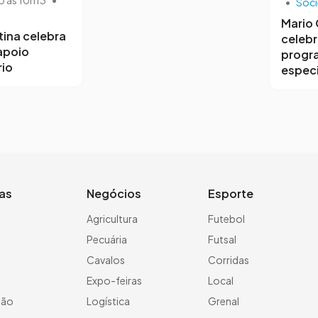
•
Soc
Mario
tina celebra
celebr
 apoio
progr
io
especi
ias
Negócios
Esporte
a
Agricultura
Futebol
Pecuária
Futsal
Cavalos
Corridas
Expo-feiras
Local
ção
Logística
Grenal