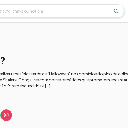
s?
realizar uma típica tarde de “Halloween” nos domínios do pico da coli
e e Shaiane Gonçalves com doces temáticos que prometem encantar 
não foram esquecidos e […]