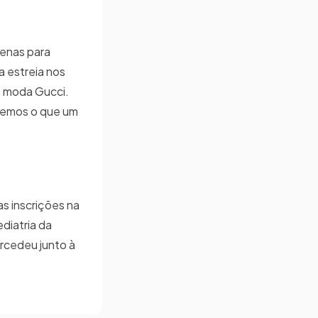
penas para
a estreia nos
de moda Gucci.
 vemos o que um
s inscrições na
diatria da
ercedeu junto à
.