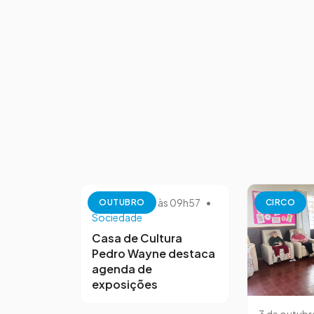
13 de outubro às 09h57
•
OUTUBRO
CIRCO
Sociedade
Casa de Cultura
Pedro Wayne destaca
agenda de
exposições
3 de outubr