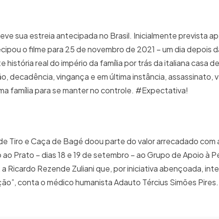
eve sua estreia antecipada no Brasil. Inicialmente prevista a
tecipou o filme para 25 de novembro de 2021 – um dia depois d
história real do império da família por trás da italiana casa 
o, decadência, vingança e em última instância, assassinato,
uma família para se manter no controle. #Expectativa!
de Tiro e Caça de Bagé doou parte do valor arrecadado com a
o Prato – dias 18 e 19 de setembro – ao Grupo de Apoio à Pe
 Ricardo Rezende Zuliani que, por iniciativa abençoada, int
ação”, conta o médico humanista Adauto Tércius Simões Pires