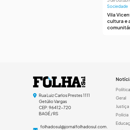
Sociedade
Vila Vicen
cultura e
comunitár
Notíc
Polític
Rua Luiz Carlos Prestes 1111
Geral
Getúlio Vargas
Justiça
CEP: 96412-720
BAGÉ / RS
Polícia
Educa
folhadosul@jornalfolhadosul.com.