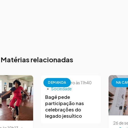
Matérias relacionadas
26 de setembro às 11h40
DEMANDA
NA CA
•
Sociedade
Bagé pede
participação nas
celebrações do
legado jesuítico
26 de s
o às 10h13
•