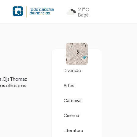
21°C
Bagé
Diversão
na. Djs Thomaz
os olhos e os
Artes
Carnaval
Cinema
Literatura