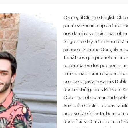
Cantegril Clube e English Club
para realizar uma típica tarde 
nos domínios do pico da colina
Segredo e Hyra the Manifest 
picape e Shaiane Gonçalves 
temáticos que prometem encan
os paladares dos pequenos mo
e mães não foram esquecidos 
com cervejas artesanais Doble
dos hambúrgueres Mr.Broa. Alu
Club – escola comandada pela 
Ana Luísa Ceolin – e suas famíl
acesso livre à festa, bem com
dos sócios. O fuzuê rola na tar