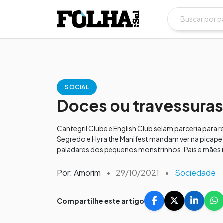
SOCIAL
Doces ou travessura
Cantegril Clube e English Club selam parceria para 
Segredo e Hyra the Manifest mandam ver na picap
paladares dos pequenos monstrinhos. Pais e mães 
Por: Amorim
•
29/10/2021
•
Sociedade
Compartilhe este artigo