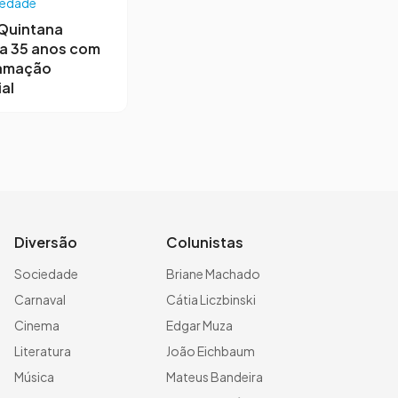
iedade
 Quintana
a 35 anos com
amação
al
Diversão
Colunistas
Sociedade
Briane Machado
Carnaval
Cátia Liczbinski
Cinema
Edgar Muza
Literatura
João Eichbaum
Música
Mateus Bandeira