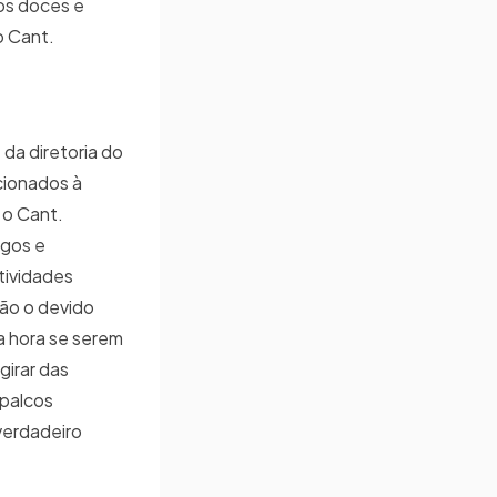
tos doces e
o Cant.
 da diretoria do
ecionados à
 o Cant.
igos e
tividades
rão o devido
a hora se serem
girar das
 palcos
verdadeiro