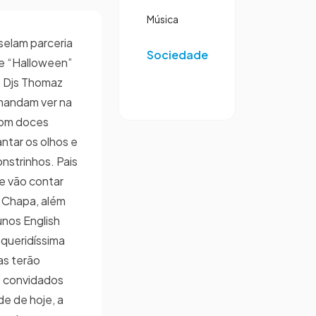
Música
 selam parceria
Sociedade
de “Halloween”
. Djs Thomaz
mandam ver na
com doces
tar os olhos e
nstrinhos. Pais
e vão contar
 Chapa, além
nos English
queridíssima
ias terão
o convidados
de de hoje, a