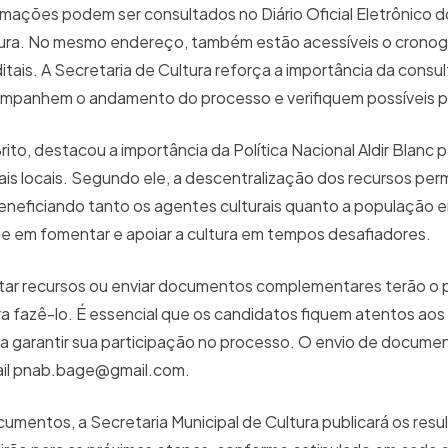
rmações podem ser consultados no Diário Oficial Eletrônico d
feitura. No mesmo endereço, também estão acessíveis o cron
tais. A Secretaria de Cultura reforça a importância da consul
ompanhem o andamento do processo e verifiquem possíveis
rito, destacou a importância da Política Nacional Aldir Blanc p
ais locais. Segundo ele, a descentralização dos recursos perm
 beneficiando tanto os agentes culturais quanto a população e
ade em fomentar e apoiar a cultura em tempos desafiadores.
ar recursos ou enviar documentos complementares terão o p
ara fazê-lo. É essencial que os candidatos fiquem atentos aos
ra garantir sua participação no processo. O envio de docume
-mail pnab.bage@gmail.com.
cumentos, a Secretaria Municipal de Cultura publicará os resu