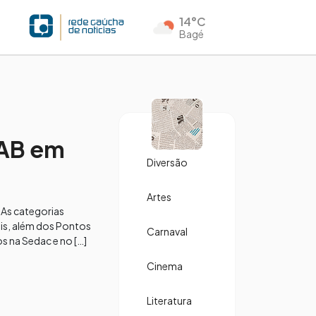
14°C
Bagé
NAB em
Diversão
Artes
 As categorias
ais, além dos Pontos
Carnaval
s na Sedac e no […]
Cinema
Literatura