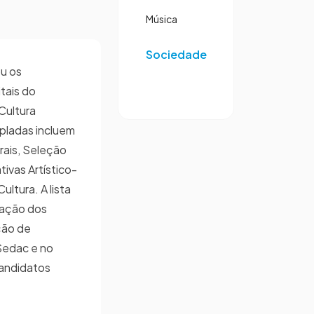
Música
Sociedade
ou os
tais do
Cultura
pladas incluem
rais, Seleção
tivas Artístico-
ultura. A lista
cação dos
ção de
Sedac e no
candidatos