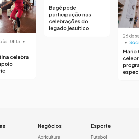
Bagé pede
participação nas
celebrações do
legado jesuítico
26 de s
o às 10h13
•
•
Soc
Mario
tina celebra
celebr
 apoio
progr
io
especi
ias
Negócios
Esporte
a
Agricultura
Futebol