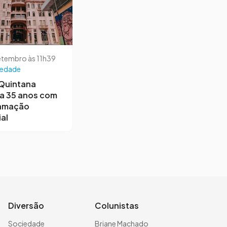
etembro às 11h39
iedade
 Quintana
a 35 anos com
amação
al
Diversão
Colunistas
Sociedade
Briane Machado