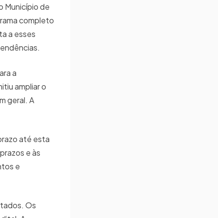
o Município de
ograma completo
ta a esses
 pendências.
ara a
itiu ampliar o
m geral. A
razo até esta
 prazos e às
ntos e
ltados. Os