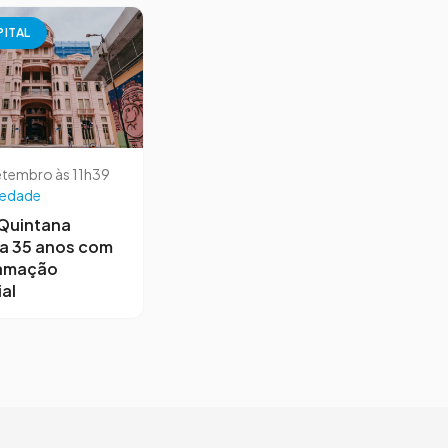
PITAL
etembro às 11h39
iedade
 Quintana
a 35 anos com
amação
al