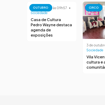
13 de outubro às 09h57
•
OUTUBRO
CIRCO
Sociedade
Casa de Cultura
Pedro Wayne destaca
agenda de
exposições
3 de outubr
Sociedade
Vila Vicen
cultura e
comunitár