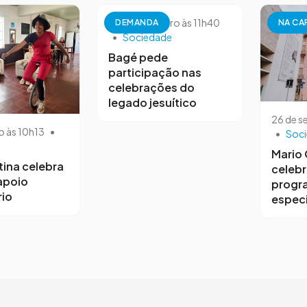
26 de setembro às 11h40
DEMANDA
NA CA
•
Sociedade
Bagé pede
participação nas
celebrações do
legado jesuítico
26 de s
o às 10h13
•
•
Soc
Mario
tina celebra
celebr
 apoio
progr
io
especi