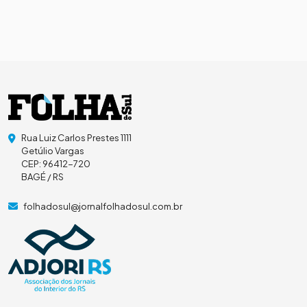
Rua Luiz Carlos Prestes 1111
Getúlio Vargas
CEP: 96412-720
BAGÉ / RS
folhadosul@jornalfolhadosul.com.br