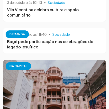
3 de outubro às 10h13
•
Sociedade
Vila Vicentina celebra cultura e apoio
comunitário
26 de setembro às 11h40
•
Sociedade
DEMANDA
Bagé pede participação nas celebrações do
legado jesuítico
NA CAPITAL