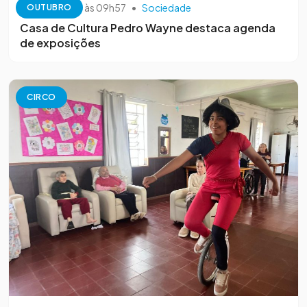
13 de outubro às 09h57
•
Sociedade
OUTUBRO
Casa de Cultura Pedro Wayne destaca agenda
de exposições
CIRCO