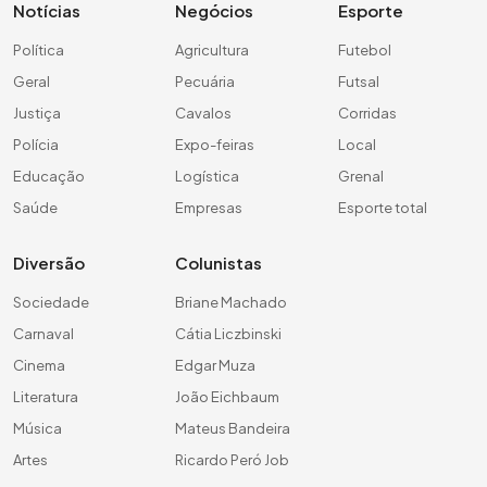
Notícias
Negócios
Esporte
Política
Agricultura
Futebol
Geral
Pecuária
Futsal
Justiça
Cavalos
Corridas
Polícia
Expo-feiras
Local
Educação
Logística
Grenal
Saúde
Empresas
Esporte total
Diversão
Colunistas
Sociedade
Briane Machado
Carnaval
Cátia Liczbinski
Cinema
Edgar Muza
Literatura
João Eichbaum
Música
Mateus Bandeira
Artes
Ricardo Peró Job