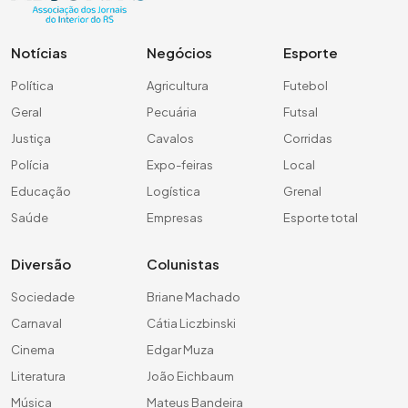
Notícias
Negócios
Esporte
Política
Agricultura
Futebol
Geral
Pecuária
Futsal
Justiça
Cavalos
Corridas
Polícia
Expo-feiras
Local
Educação
Logística
Grenal
Saúde
Empresas
Esporte total
Diversão
Colunistas
Sociedade
Briane Machado
Carnaval
Cátia Liczbinski
Cinema
Edgar Muza
Literatura
João Eichbaum
Música
Mateus Bandeira