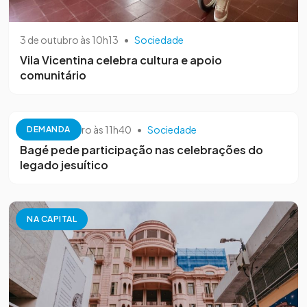
3 de outubro às 10h13
•
Sociedade
Vila Vicentina celebra cultura e apoio
comunitário
26 de setembro às 11h40
•
Sociedade
DEMANDA
Bagé pede participação nas celebrações do
legado jesuítico
NA CAPITAL