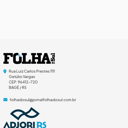
Rua Luiz Carlos Prestes 1111
Getúlio Vargas
CEP: 96412-720
BAGÉ / RS
folhadosul@jornalfolhadosul.com.br