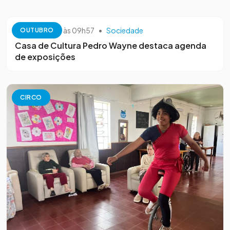
13 de outubro às 09h57
•
Sociedade
OUTUBRO
Casa de Cultura Pedro Wayne destaca agenda
de exposições
CIRCO