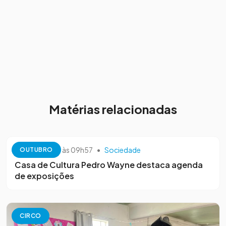
Matérias relacionadas
13 de outubro às 09h57
•
Sociedade
OUTUBRO
Casa de Cultura Pedro Wayne destaca agenda
de exposições
CIRCO