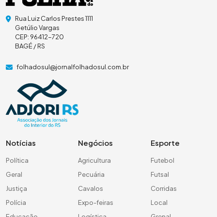
Rua Luiz Carlos Prestes 1111
Getúlio Vargas
CEP: 96412-720
BAGÉ / RS
folhadosul@jornalfolhadosul.com.br
Notícias
Negócios
Esporte
Política
Agricultura
Futebol
Geral
Pecuária
Futsal
Justiça
Cavalos
Corridas
Polícia
Expo-feiras
Local
Educação
Logística
Grenal