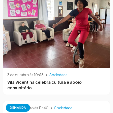
3 de outubro às 10h13
•
Sociedade
Vila Vicentina celebra cultura e apoio
comunitário
26 de setembro às 11h40
•
Sociedade
DEMANDA