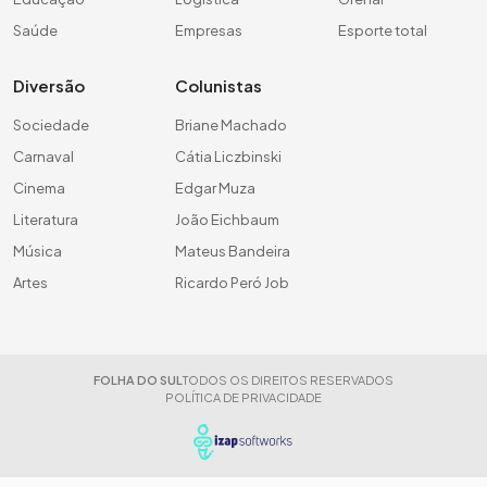
Saúde
Empresas
Esporte total
Diversão
Colunistas
Sociedade
Briane Machado
Carnaval
Cátia Liczbinski
Cinema
Edgar Muza
Literatura
João Eichbaum
Música
Mateus Bandeira
Artes
Ricardo Peró Job
FOLHA DO SUL
TODOS OS DIREITOS RESERVADOS
POLÍTICA DE PRIVACIDADE