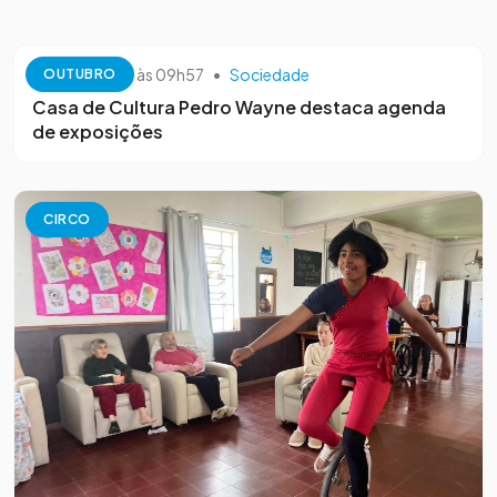
13 de outubro às 09h57
•
Sociedade
OUTUBRO
Casa de Cultura Pedro Wayne destaca agenda
de exposições
CIRCO