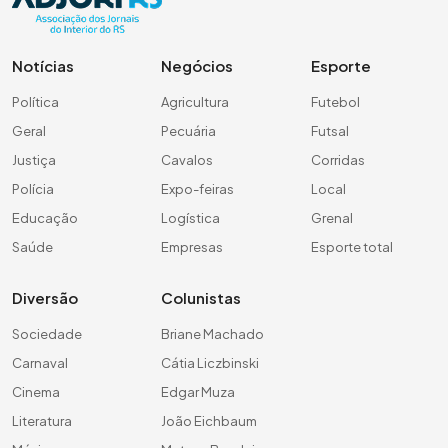
Notícias
Negócios
Esporte
Política
Agricultura
Futebol
Geral
Pecuária
Futsal
Justiça
Cavalos
Corridas
Polícia
Expo-feiras
Local
Educação
Logística
Grenal
Saúde
Empresas
Esporte total
Diversão
Colunistas
Sociedade
Briane Machado
Carnaval
Cátia Liczbinski
Cinema
Edgar Muza
Literatura
João Eichbaum