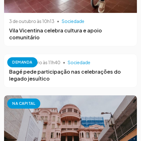
3 de outubro às 10h13
•
Sociedade
Vila Vicentina celebra cultura e apoio
comunitário
26 de setembro às 11h40
•
Sociedade
DEMANDA
Bagé pede participação nas celebrações do
legado jesuítico
NA CAPITAL