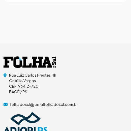
Rua Luiz Carlos Prestes 1111
Getúlio Vargas
CEP: 96412-720
BAGÉ / RS
folhadosul@jornalfolhadosul.com.br