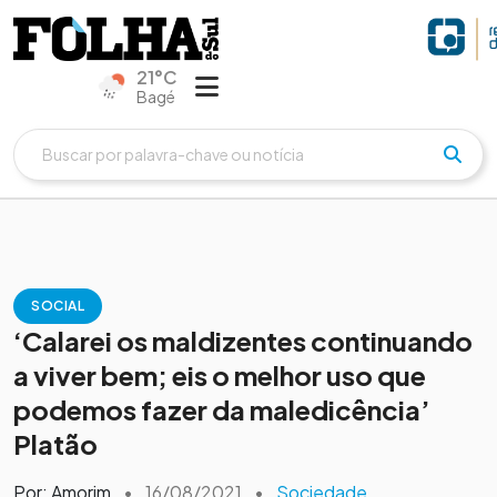
21°C
Bagé
SOCIAL
‘Calarei os maldizentes continuando
a viver bem; eis o melhor uso que
podemos fazer da maledicência’
Platão
Por: Amorim
•
16/08/2021
•
Sociedade