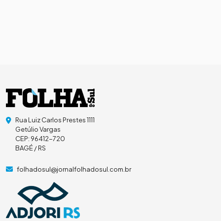
Rua Luiz Carlos Prestes 1111
Getúlio Vargas
CEP: 96412-720
BAGÉ / RS
folhadosul@jornalfolhadosul.com.br