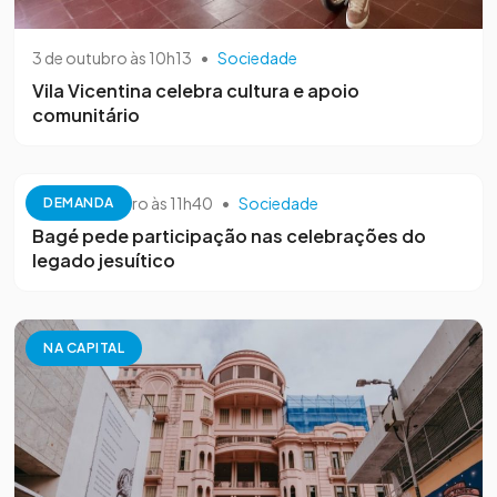
3 de outubro às 10h13
•
Sociedade
Vila Vicentina celebra cultura e apoio
comunitário
26 de setembro às 11h40
•
Sociedade
DEMANDA
Bagé pede participação nas celebrações do
legado jesuítico
NA CAPITAL