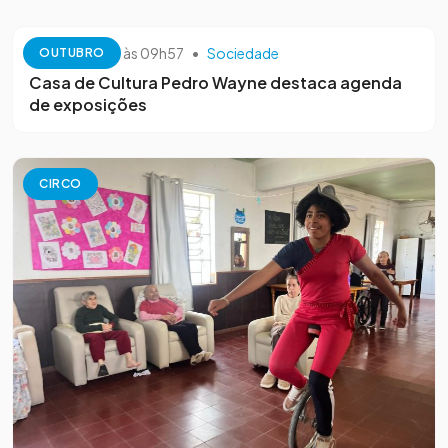
13 de outubro às 09h57
•
Sociedade
OUTUBRO
Casa de Cultura Pedro Wayne destaca agenda
de exposições
CIRCO