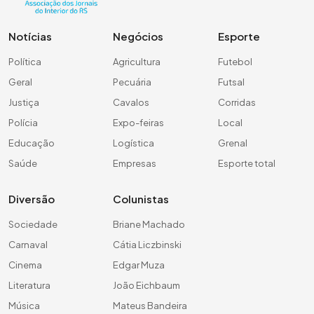
Notícias
Negócios
Esporte
Política
Agricultura
Futebol
Geral
Pecuária
Futsal
Justiça
Cavalos
Corridas
Polícia
Expo-feiras
Local
Educação
Logística
Grenal
Saúde
Empresas
Esporte total
Diversão
Colunistas
Sociedade
Briane Machado
Carnaval
Cátia Liczbinski
Cinema
Edgar Muza
Literatura
João Eichbaum
Música
Mateus Bandeira