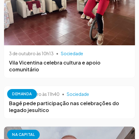
3 de outubro às 10h13
•
Sociedade
Vila Vicentina celebra cultura e apoio
comunitário
26 de setembro às 11h40
•
Sociedade
DEMANDA
Bagé pede participação nas celebrações do
legado jesuítico
NA CAPITAL