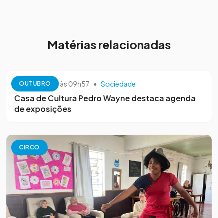
Matérias relacionadas
13 de outubro às 09h57
•
Sociedade
OUTUBRO
Casa de Cultura Pedro Wayne destaca agenda
de exposições
CIRCO