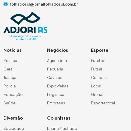
folhadosul@jornalfolhadosul.com.br
Notícias
Negócios
Esporte
Política
Agricultura
Futebol
Geral
Pecuária
Futsal
Justiça
Cavalos
Corridas
Polícia
Expo-feiras
Local
Educação
Logística
Grenal
Saúde
Empresas
Esporte total
Diversão
Colunistas
Sociedade
Briane Machado