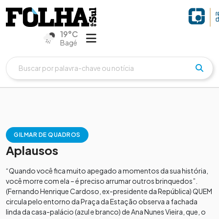
19°C
Bagé
GILMAR DE QUADROS
Aplausos
“Quando você fica muito apegado a momentos da sua história,
você morre com ela – é preciso arrumar outros brinquedos”.
(Fernando Henrique Cardoso, ex-presidente da República) QUEM
circula pelo entorno da Praça da Estação observa a fachada
linda da casa-palácio (azul e branco) de Ana Nunes Vieira, que, o