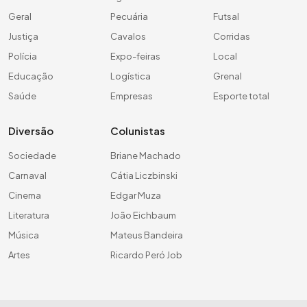
Geral
Pecuária
Futsal
Justiça
Cavalos
Corridas
Polícia
Expo-feiras
Local
Educação
Logística
Grenal
Saúde
Empresas
Esporte total
Diversão
Colunistas
Sociedade
Briane Machado
Carnaval
Cátia Liczbinski
Cinema
Edgar Muza
Literatura
João Eichbaum
Música
Mateus Bandeira
Artes
Ricardo Peró Job