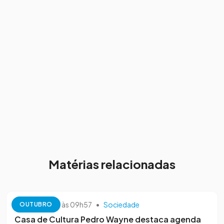
Matérias relacionadas
13 de outubro às 09h57
•
Sociedade
OUTUBRO
Casa de Cultura Pedro Wayne destaca agenda