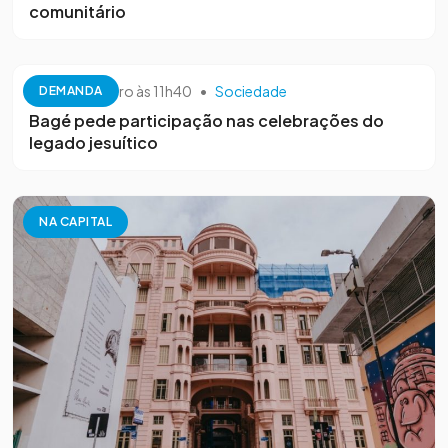
comunitário
26 de setembro às 11h40
•
Sociedade
DEMANDA
Bagé pede participação nas celebrações do
legado jesuítico
NA CAPITAL