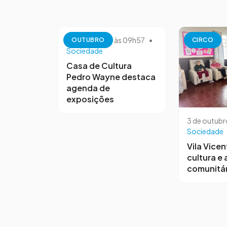
13 de outubro às 09h57
•
OUTUBRO
CIRCO
Sociedade
Casa de Cultura
Pedro Wayne destaca
agenda de
exposições
3 de outubr
Sociedade
Vila Vicen
cultura e
comunitár