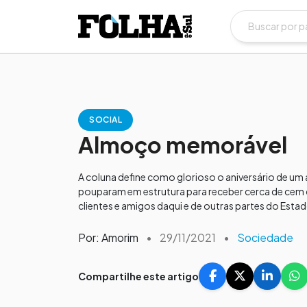
SOCIAL
Almoço memorável
A coluna define como glorioso o aniversário de um 
pouparam em estrutura para receber cerca de cem co
clientes e amigos daqui e de outras partes do Estad
Por: Amorim
•
29/11/2021
•
Sociedade
Compartilhe este artigo