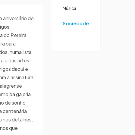
Música
o aniversário de
Sociedade
igos,
aldo Pereira
ra para
os, numa lista
ra e das artes
migos daqui e
om a assinatura
-alegrense
rno da galeria
mo de sonho
a centenária
 nos detalhes.
enos que