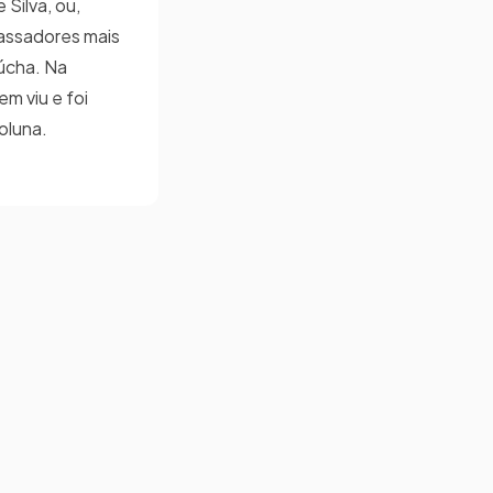
 Silva, ou,
assadores mais
úcha. Na
m viu e foi
coluna.