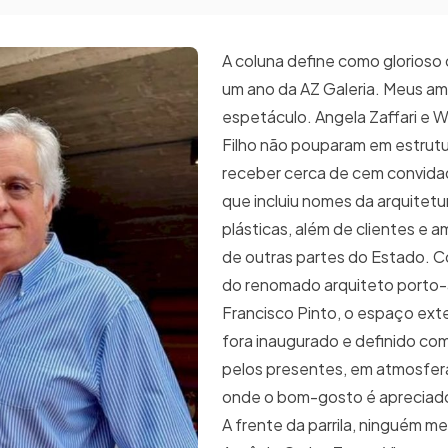
A coluna define como glorioso 
um ano da AZ Galeria. Meus am
espetáculo. Angela Zaffari e W
Filho não pouparam em estrutu
receber cerca de cem convidad
que incluiu nomes da arquitetu
plásticas, além de clientes e a
de outras partes do Estado. C
do renomado arquiteto porto
Francisco Pinto, o espaço exte
fora inaugurado e definido co
pelos presentes, em atmosfer
onde o bom-gosto é apreciado
A frente da parrila, ninguém m