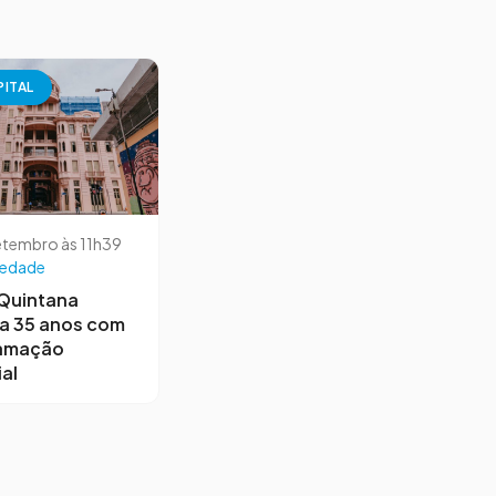
PITAL
etembro às 11h39
iedade
 Quintana
a 35 anos com
amação
al