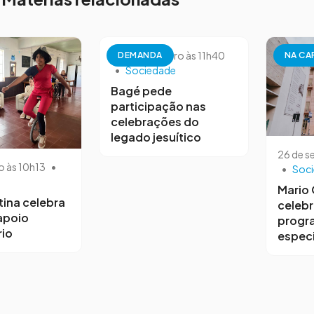
26 de setembro às 11h40
DEMANDA
NA CA
•
Sociedade
Bagé pede
participação nas
celebrações do
legado jesuítico
26 de s
o às 10h13
•
•
Soc
Mario
tina celebra
celebr
 apoio
progr
io
especi