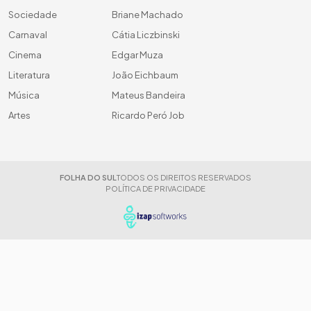
Sociedade
Briane Machado
Carnaval
Cátia Liczbinski
Cinema
Edgar Muza
Literatura
João Eichbaum
Música
Mateus Bandeira
Artes
Ricardo Peró Job
FOLHA DO SUL
TODOS OS DIREITOS RESERVADOS
POLÍTICA DE PRIVACIDADE