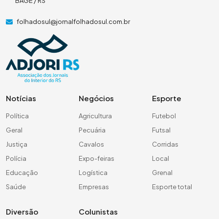
BAGÉ / RS
folhadosul@jornalfolhadosul.com.br
Notícias
Negócios
Esporte
Política
Agricultura
Futebol
Geral
Pecuária
Futsal
Justiça
Cavalos
Corridas
Polícia
Expo-feiras
Local
Educação
Logística
Grenal
Saúde
Empresas
Esporte total
Diversão
Colunistas