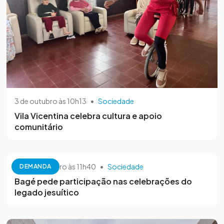
3 de outubro às 10h13
•
Sociedade
Vila Vicentina celebra cultura e apoio
comunitário
26 de setembro às 11h40
•
Sociedade
DEMANDA
Bagé pede participação nas celebrações do
legado jesuítico