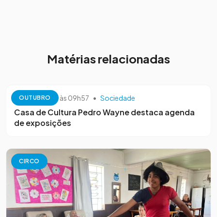
Matérias relacionadas
13 de outubro às 09h57
•
Sociedade
OUTUBRO
Casa de Cultura Pedro Wayne destaca agenda
de exposições
CIRCO