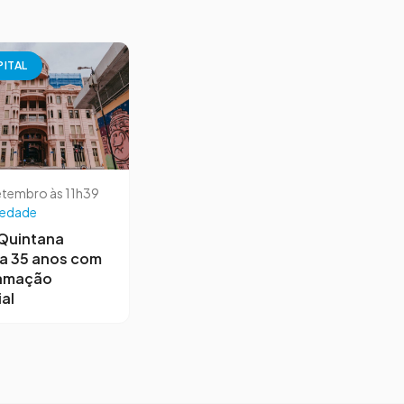
PITAL
etembro às 11h39
iedade
 Quintana
a 35 anos com
amação
al