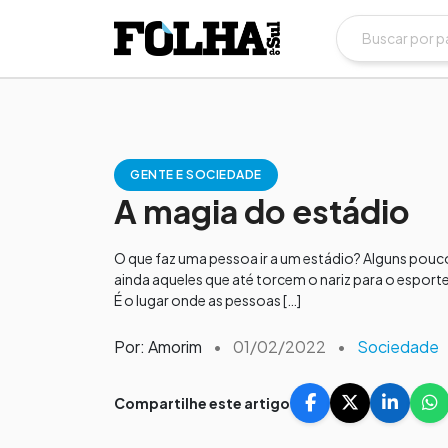
GENTE E SOCIEDADE
A magia do estádio
O que faz uma pessoa ir a um estádio? Alguns po
ainda aqueles que até torcem o nariz para o espo
É o lugar onde as pessoas […]
Por: Amorim
•
01/02/2022
•
Sociedade
Compartilhe este artigo