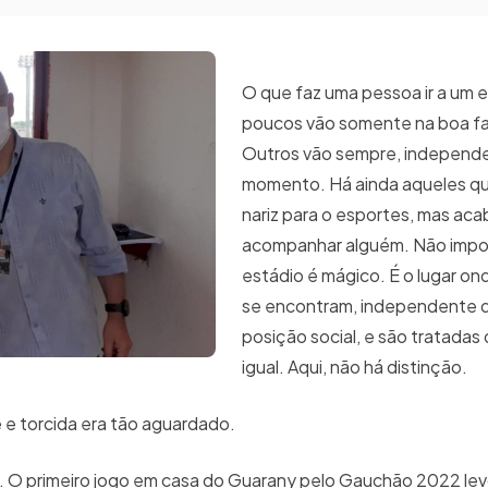
O que faz uma pessoa ir a um 
poucos vão somente na boa fa
Outros vão sempre, independ
momento. Há ainda aqueles qu
nariz para o esportes, mas ac
acompanhar alguém. Não impor
estádio é mágico. É o lugar o
se encontram, independente d
posição social, e são tratadas 
igual. Aqui, não há distinção.
e e torcida era tão aguardado.
. O primeiro jogo em casa do Guarany pelo Gauchão 2022 le