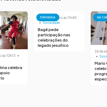
26 de setembro às 11h40
DEMANDA
NA CA
•
Sociedade
Bagé pede
participação nas
celebrações do
legado jesuítico
26 de s
o às 10h13
•
•
Soc
Mario
tina celebra
celebr
 apoio
progr
io
especi