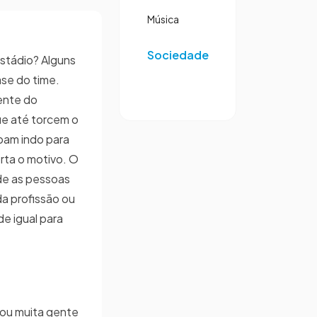
Música
Sociedade
estádio? Alguns
se do time.
ente do
e até torcem o
abam indo para
ta o motivo. O
nde as pessoas
a profissão ou
de igual para
vou muita gente