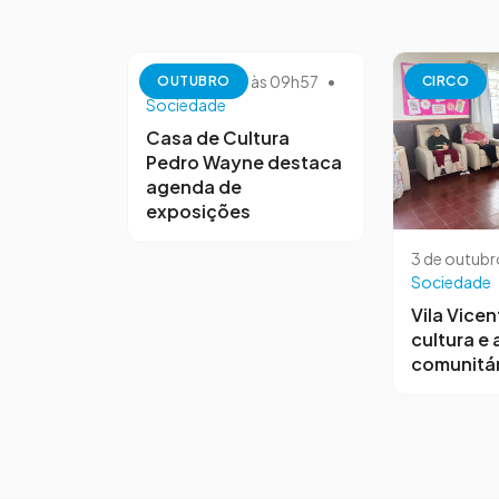
13 de outubro às 09h57
•
OUTUBRO
CIRCO
Sociedade
Casa de Cultura
Pedro Wayne destaca
agenda de
exposições
3 de outubr
Sociedade
Vila Vicen
cultura e
comunitár