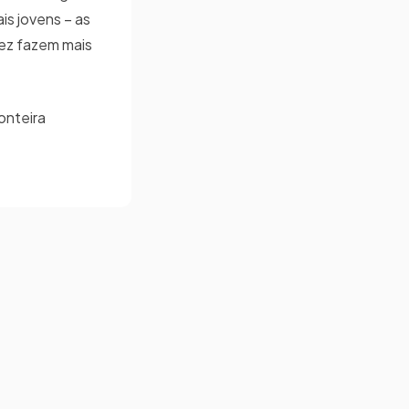
is jovens – as
 vez fazem mais
onteira
.