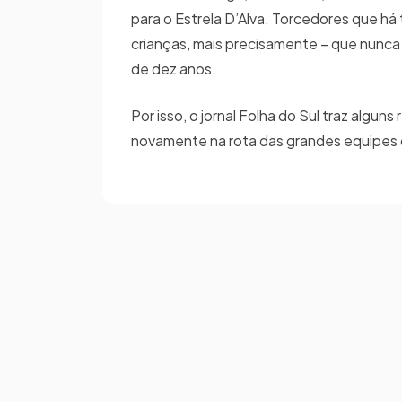
para o Estrela D’Alva. Torcedores que há
crianças, mais precisamente – que nunca t
de dez anos.
Por isso, o jornal Folha do Sul traz algu
novamente na rota das grandes equipes d