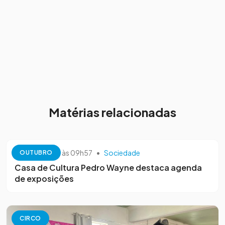
Matérias relacionadas
13 de outubro às 09h57
•
Sociedade
OUTUBRO
Casa de Cultura Pedro Wayne destaca agenda
de exposições
CIRCO