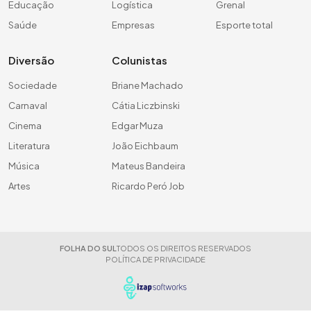
Educação
Logística
Grenal
Saúde
Empresas
Esporte total
Diversão
Colunistas
Sociedade
Briane Machado
Carnaval
Cátia Liczbinski
Cinema
Edgar Muza
Literatura
João Eichbaum
Música
Mateus Bandeira
Artes
Ricardo Peró Job
FOLHA DO SUL
TODOS OS DIREITOS RESERVADOS
POLÍTICA DE PRIVACIDADE