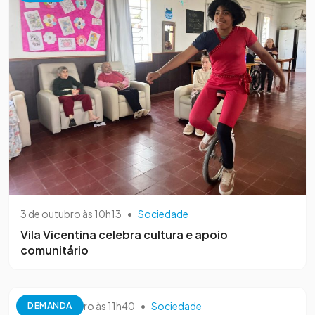
3 de outubro às 10h13
•
Sociedade
Vila Vicentina celebra cultura e apoio
comunitário
26 de setembro às 11h40
•
Sociedade
DEMANDA