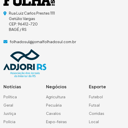
Rua Luiz Carlos Prestes 1111
Getúlio Vargas
CEP: 96412-720
BAGÉ / RS
folhadosul@jornalfolhadosul.com.br
Notícias
Negócios
Esporte
Política
Agricultura
Futebol
Geral
Pecuária
Futsal
Justiça
Cavalos
Corridas
Polícia
Expo-feiras
Local