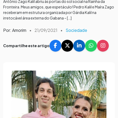
Antônio Zago Kalil abriu às portas do sol social na Rainha da
Fronteira. Meus amigos, que espetáculo! Pedro Kalil e Maíra Zago
receberam em estrutura organizada por Gárdia Kalil na
irretocável área externa do Gabana – […]
Por: Amorim
•
21/09/2021
•
Sociedade
Compartilhe este artigo