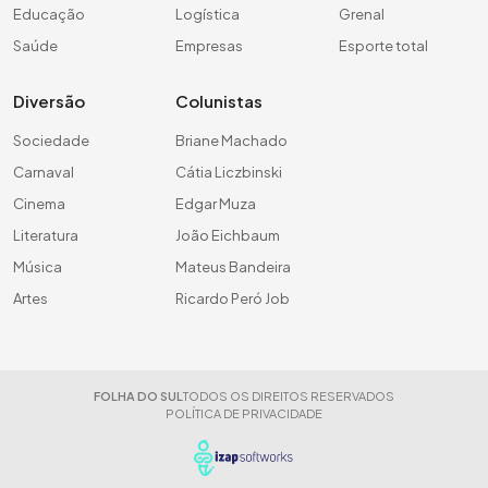
Educação
Logística
Grenal
Saúde
Empresas
Esporte total
Diversão
Colunistas
Sociedade
Briane Machado
Carnaval
Cátia Liczbinski
Cinema
Edgar Muza
Literatura
João Eichbaum
Música
Mateus Bandeira
Artes
Ricardo Peró Job
FOLHA DO SUL
TODOS OS DIREITOS RESERVADOS
POLÍTICA DE PRIVACIDADE