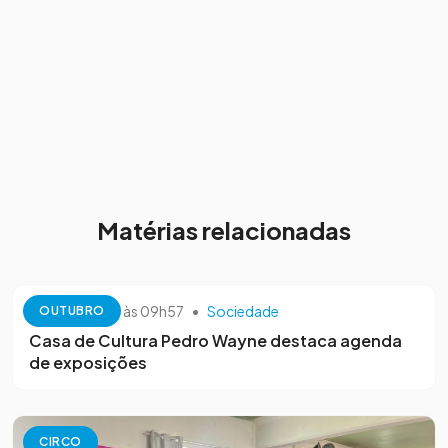
Matérias relacionadas
13 de outubro às 09h57
•
Sociedade
OUTUBRO
Casa de Cultura Pedro Wayne destaca agenda
de exposições
CIRCO