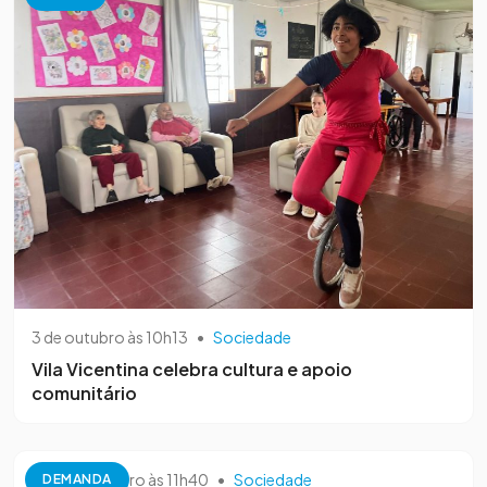
3 de outubro às 10h13
•
Sociedade
Vila Vicentina celebra cultura e apoio
comunitário
26 de setembro às 11h40
•
Sociedade
DEMANDA