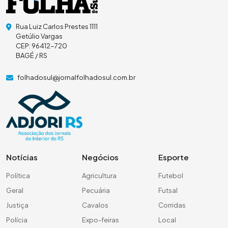
Rua Luiz Carlos Prestes 1111
Getúlio Vargas
CEP: 96412-720
BAGÉ / RS
folhadosul@jornalfolhadosul.com.br
Notícias
Negócios
Esporte
Política
Agricultura
Futebol
Geral
Pecuária
Futsal
Justiça
Cavalos
Corridas
Polícia
Expo-feiras
Local