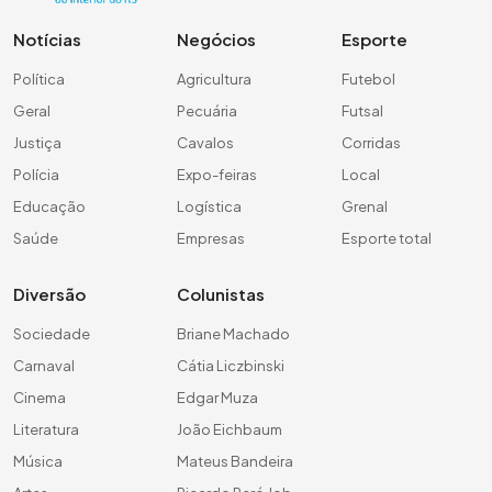
Notícias
Negócios
Esporte
Política
Agricultura
Futebol
Geral
Pecuária
Futsal
Justiça
Cavalos
Corridas
Polícia
Expo-feiras
Local
Educação
Logística
Grenal
Saúde
Empresas
Esporte total
Diversão
Colunistas
Sociedade
Briane Machado
Carnaval
Cátia Liczbinski
Cinema
Edgar Muza
Literatura
João Eichbaum
Música
Mateus Bandeira