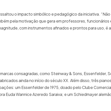
essaltou o impacto simbólico e pedagógico da iniciativa. “Não
ambém pela motivação que gera em professores, funcionários e
gnitude, com instrumentos afinados e prontos para uso, é a
e marcas consagradas, como Steinway & Sons, Essenfelder, 
bricados ainda no início do século XX. Além disso, três piano
doações: um Essenfelder de 1975, doado pelo Clube Comercia
sora Euda Wannice Azeredo Saraiva; e um Schiedmayer alemã