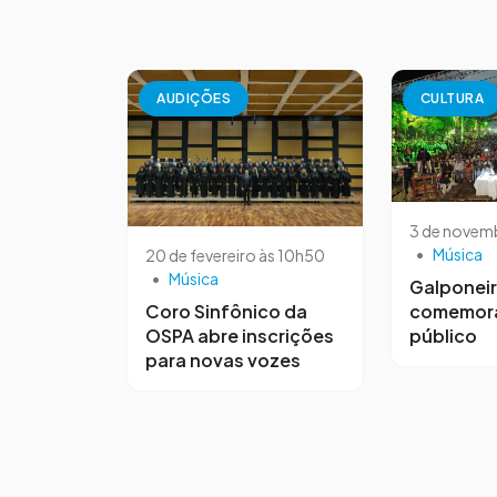
AUDIÇÕES
CULTURA
3 de novem
•
Música
20 de fevereiro às 10h50
•
Música
Galponeir
comemora
Coro Sinfônico da
público
OSPA abre inscrições
para novas vozes