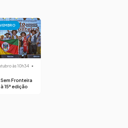
OVEMBRO
utubro às 10h34
•
Sem Fronteira
à 15ª edição