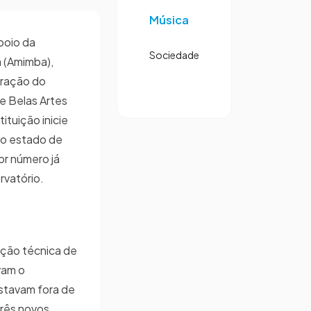
Música
poio da
Sociedade
 (Amimba),
eração do
de Belas Artes
tituição inicie
to estado de
or número já
rvatório.
ação técnica de
vam o
stavam fora de
três novos