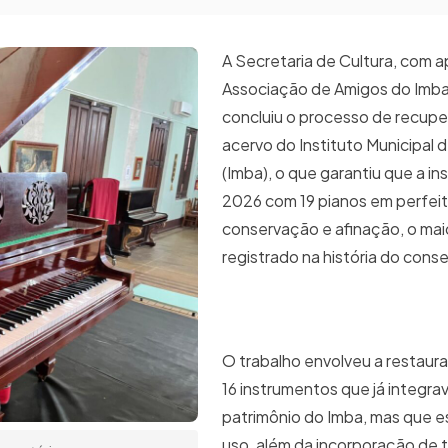
A Secretaria de Cultura, com a
Associação de Amigos do Imba
concluiu o processo de recup
acervo do Instituto Municipal 
(Imba), o que garantiu que a ins
2026 com 19 pianos em perfei
conservação e afinação, o mai
registrado na história do conse
O trabalho envolveu a restaur
16 instrumentos que já integra
patrimônio do Imba, mas que e
uso, além da incorporação de 