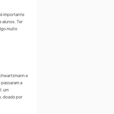
 é importante
 alunos. Ter
lgo muito
Schwartzmann e
s passaram a
l; um
o, doado por