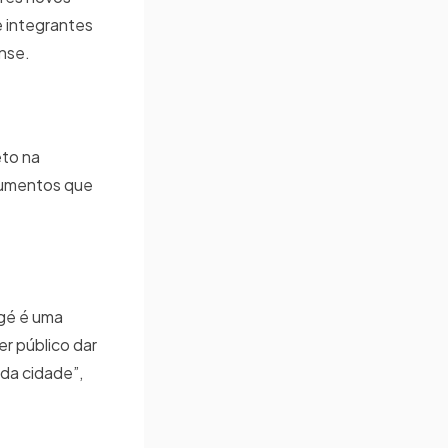
 integrantes
nse.
eto na
trumentos que
agé é uma
er público dar
da cidade”,