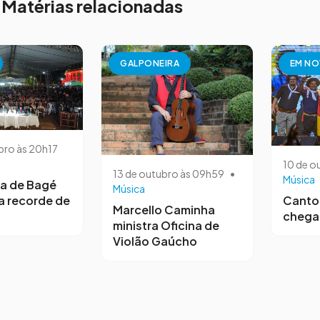
Matérias relacionadas
GALPONEIRA
EM N
bro às 20h17
10 de o
13 de outubro às 09h59
•
Música
a de Bagé
Música
 recorde de
Canto 
Marcello Caminha
chega 
ministra Oficina de
Violão Gaúcho