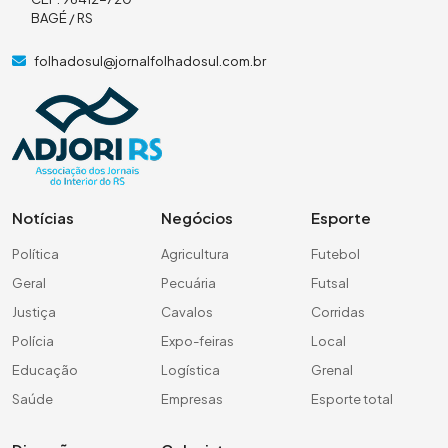
BAGÉ / RS
folhadosul@jornalfolhadosul.com.br
Notícias
Negócios
Esporte
Política
Agricultura
Futebol
Geral
Pecuária
Futsal
Justiça
Cavalos
Corridas
Polícia
Expo-feiras
Local
Educação
Logística
Grenal
Saúde
Empresas
Esporte total