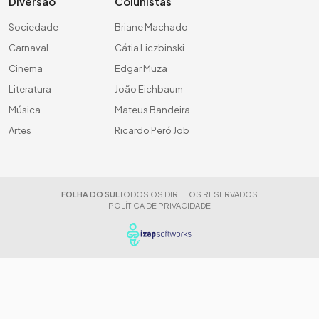
Diversão
Colunistas
Sociedade
Briane Machado
Carnaval
Cátia Liczbinski
Cinema
Edgar Muza
Literatura
João Eichbaum
Música
Mateus Bandeira
Artes
Ricardo Peró Job
FOLHA DO SUL
TODOS OS DIREITOS RESERVADOS
POLÍTICA DE PRIVACIDADE