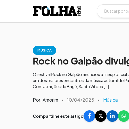
MÚSICA
Rock no Galpão divulg
O festival Rock no Galpão anunciou a lineup oficia
um dos maiores encontros da música autoral do Pam
Com atrações de Bagé, Santa Vitória […]
Por: Amorim
•
10/04/2025
•
Música
Compartilhe este artigo