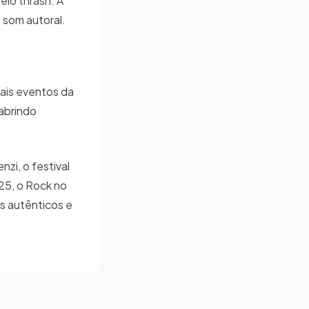
elo thrash. A
o som autoral.
pais eventos da
abrindo
zi, o festival
025, o Rock no
s autênticos e