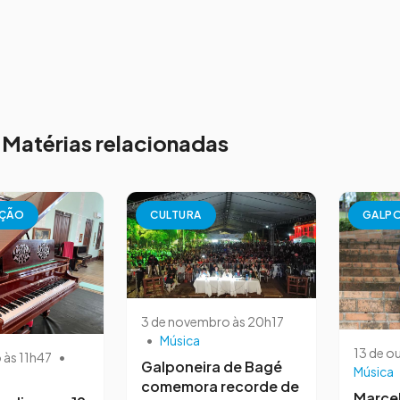
Matérias relacionadas
AÇÃO
CULTURA
GALPO
3 de novembro às 20h17
•
Música
13 de o
o às 11h47
•
Galponeira de Bagé
Música
comemora recorde de
Marce