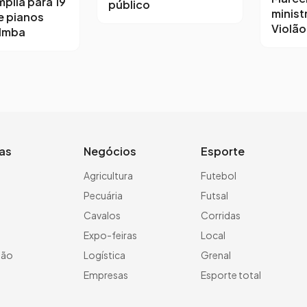
mplia para 19
público
minist
e pianos
Violã
 Imba
ias
Negócios
Esporte
a
Agricultura
Futebol
Pecuária
Futsal
Cavalos
Corridas
Expo-feiras
Local
ção
Logística
Grenal
Empresas
Esporte total