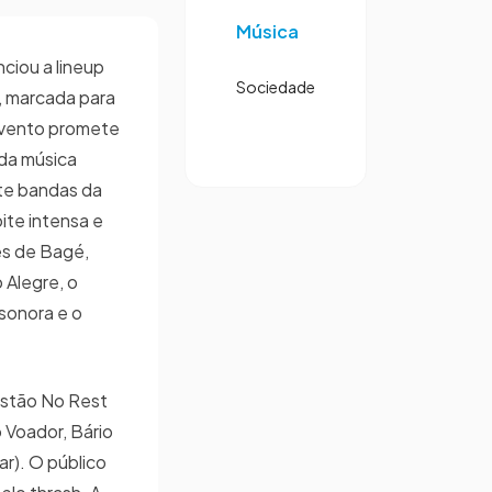
Música
ciou a lineup
Sociedade
o, marcada para
evento promete
da música
te bandas da
te intensa e
es de Bagé,
 Alegre, o
 sonora e o
estão No Rest
 Voador, Bário
r). O público