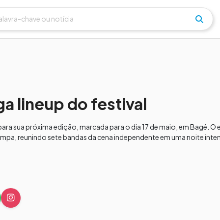
a lineup do festival
l para sua próxima edição, marcada para o dia 17 de maio, em Bagé. O
pa, reunindo sete bandas da cena independente em uma noite intens