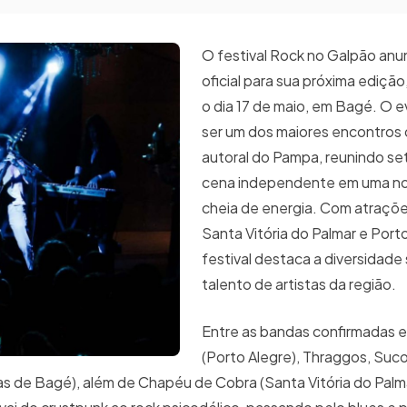
O festival Rock no Galpão anun
oficial para sua próxima ediçã
o dia 17 de maio, em Bagé. O 
ser um dos maiores encontros 
autoral do Pampa, reunindo se
cena independente em uma noi
cheia de energia. Com atraçõ
Santa Vitória do Palmar e Porto
festival destaca a diversidade
talento de artistas da região.
Entre as bandas confirmadas 
(Porto Alegre), Thraggos, Suco
as de Bagé), além de Chapéu de Cobra (Santa Vitória do Palma