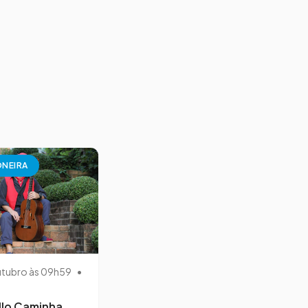
NEIRA
utubro às 09h59
•
llo Caminha