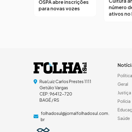
Cultura a
OSPA abre inscrições
número d
para novas vozes
ativos no
Notíc
Polític
Rua Luiz Carlos Prestes 1111
Geral
Getúlio Vargas
Justiça
CEP: 96412-720
BAGÉ / RS
Polícia
Educa
folhadosul@jornalfolhadosul.com.
Saúde
br