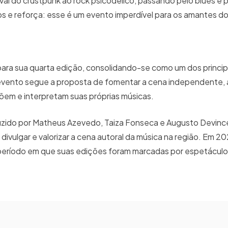
vai do crustpunk ao rock psicodélico, passando pelo blues e p
sos e reforça: esse é um evento imperdível para os amantes d
 para sua quarta edição, consolidando-se como um dos princi
 O evento segue a proposta de fomentar a cena independente, 
õem e interpretam suas próprias músicas.
ido por Matheus Azevedo, Taiza Fonseca e Augusto Devincen
ivulgar e valorizar a cena autoral da música na região. Em 2
 período em que suas edições foram marcadas por espetáculo