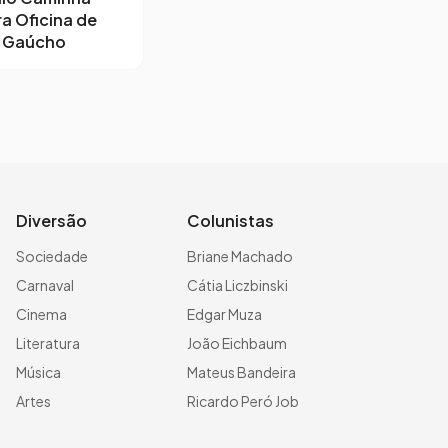
ra Oficina de
o Gaúcho
Diversão
Colunistas
Sociedade
Briane Machado
Carnaval
Cátia Liczbinski
Cinema
Edgar Muza
Literatura
João Eichbaum
Música
Mateus Bandeira
Artes
Ricardo Peró Job