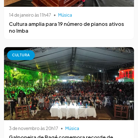
14 de janeiro às 11h47
•
Música
Cultura amplia para 19 número de pianos ativos
no Imba
CULTURA
3 de novembro às 20h17
•
Música
Galponeira de Bagé comemora recorde de