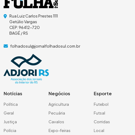
Rua Luiz Carlos Prestes 1111
Getúlio Vargas
CEP: 96412-720
BAGÉ / RS
folhadosul@jornalfolhadosul.com.br
Notícias
Negócios
Esporte
Política
Agricultura
Futebol
Geral
Pecuária
Futsal
Justiça
Cavalos
Corridas
Polícia
Expo-feiras
Local