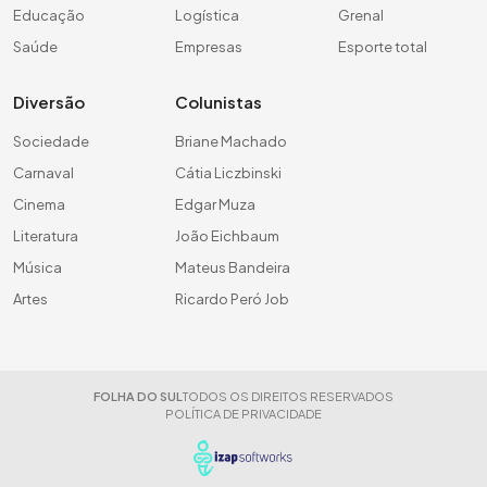
Educação
Logística
Grenal
Saúde
Empresas
Esporte total
Diversão
Colunistas
Sociedade
Briane Machado
Carnaval
Cátia Liczbinski
Cinema
Edgar Muza
Literatura
João Eichbaum
Música
Mateus Bandeira
Artes
Ricardo Peró Job
FOLHA DO SUL
TODOS OS DIREITOS RESERVADOS
POLÍTICA DE PRIVACIDADE