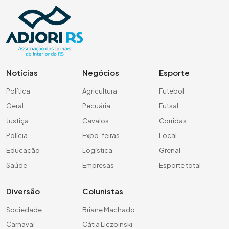
Notícias
Negócios
Esporte
Política
Agricultura
Futebol
Geral
Pecuária
Futsal
Justiça
Cavalos
Corridas
Polícia
Expo-feiras
Local
Educação
Logística
Grenal
Saúde
Empresas
Esporte total
Diversão
Colunistas
Sociedade
Briane Machado
Carnaval
Cátia Liczbinski