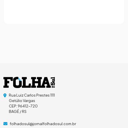
Rua Luiz Carlos Prestes 1111
Getúlio Vargas
CEP: 96412-720
BAGÉ / RS
folhadosul@jornalfolhadosul.com.br