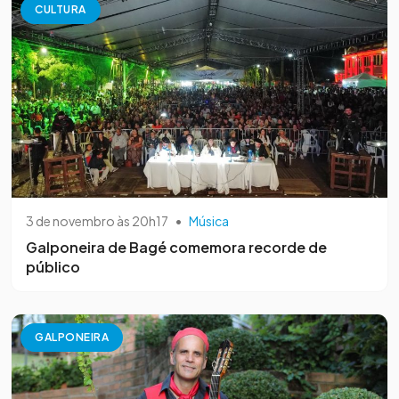
CULTURA
3 de novembro às 20h17
•
Música
Galponeira de Bagé comemora recorde de
público
GALPONEIRA