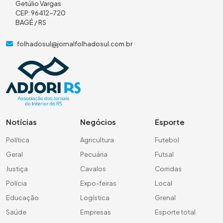
Getúlio Vargas
CEP: 96412-720
BAGÉ / RS
folhadosul@jornalfolhadosul.com.br
Notícias
Negócios
Esporte
Política
Agricultura
Futebol
Geral
Pecuária
Futsal
Justiça
Cavalos
Corridas
Polícia
Expo-feiras
Local
Educação
Logística
Grenal
Saúde
Empresas
Esporte total