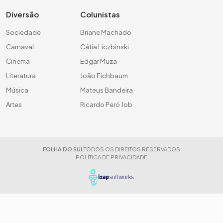
Diversão
Colunistas
Sociedade
Briane Machado
Carnaval
Cátia Liczbinski
Cinema
Edgar Muza
Literatura
João Eichbaum
Música
Mateus Bandeira
Artes
Ricardo Peró Job
FOLHA DO SUL
TODOS OS DIREITOS RESERVADOS
POLÍTICA DE PRIVACIDADE