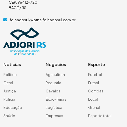
CEP: 96412-720
BAGÉ / RS
folhadosul@jornalfolhadosul.com.br
Notícias
Negócios
Esporte
Política
Agricultura
Futebol
Geral
Pecuária
Futsal
Justiça
Cavalos
Corridas
Polícia
Expo-feiras
Local
Educação
Logística
Grenal
Saúde
Empresas
Esporte total