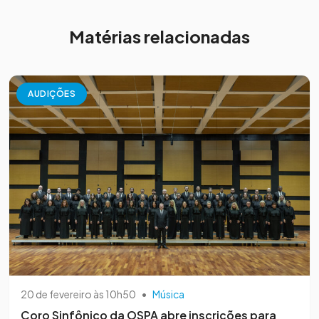
Matérias relacionadas
AUDIÇÕES
20 de fevereiro às 10h50
•
Música
Coro Sinfônico da OSPA abre inscrições para