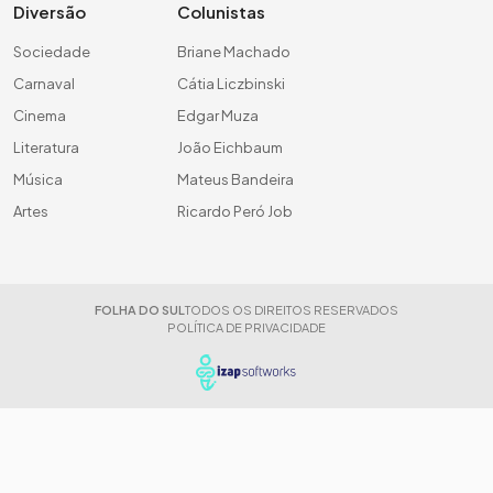
Diversão
Colunistas
Sociedade
Briane Machado
Carnaval
Cátia Liczbinski
Cinema
Edgar Muza
Literatura
João Eichbaum
Música
Mateus Bandeira
Artes
Ricardo Peró Job
FOLHA DO SUL
TODOS OS DIREITOS RESERVADOS
POLÍTICA DE PRIVACIDADE