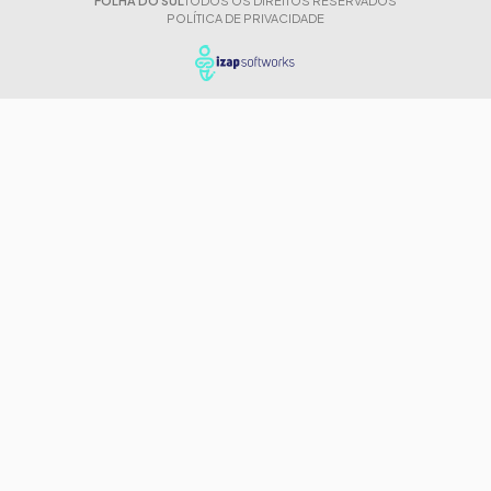
FOLHA DO SUL
TODOS OS DIREITOS RESERVADOS
POLÍTICA DE PRIVACIDADE