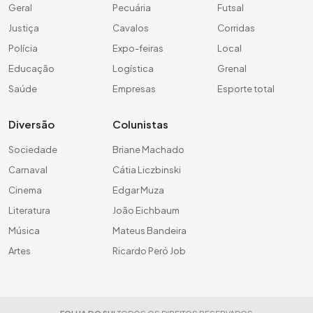
Geral
Pecuária
Futsal
Justiça
Cavalos
Corridas
Polícia
Expo-feiras
Local
Educação
Logística
Grenal
Saúde
Empresas
Esporte total
Diversão
Colunistas
Sociedade
Briane Machado
Carnaval
Cátia Liczbinski
Cinema
Edgar Muza
Literatura
João Eichbaum
Música
Mateus Bandeira
Artes
Ricardo Peró Job