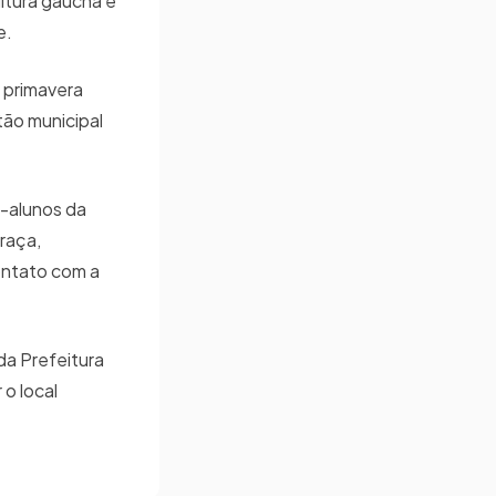
ltura gaúcha e
e.
a primavera
tão municipal
x-alunos da
raça,
ontato com a
da Prefeitura
 o local