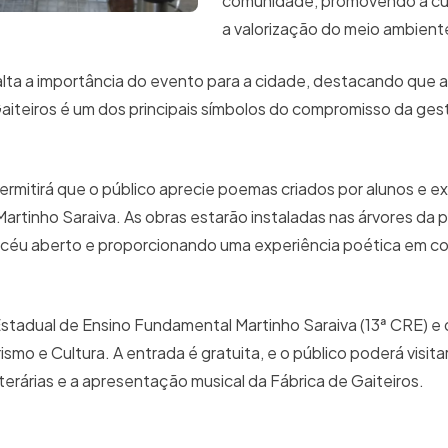
comunidade, promovendo a cu
a valorização do meio ambient
salta a importância do evento para a cidade, destacando que 
aiteiros é um dos principais símbolos do compromisso da ges
mitirá que o público aprecie poemas criados por alunos e e
rtinho Saraiva. As obras estarão instaladas nas árvores da p
céu aberto e proporcionando uma experiência poética em c
 Estadual de Ensino Fundamental Martinho Saraiva (13ª CRE) e 
mo e Cultura. A entrada é gratuita, e o público poderá visitar
iterárias e a apresentação musical da Fábrica de Gaiteiros.