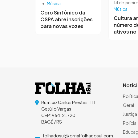
14 de janeir
•
Música
Música
Coro Sinfônico da
Cultura a
OSPA abre inscrições
número d
para novas vozes
ativos no
Notíc
Polític
Rua Luiz Carlos Prestes 1111
Geral
Getúlio Vargas
Justiça
CEP: 96412-720
BAGÉ / RS
Polícia
Educa
folhadosul@jornalfolhadosul.com.