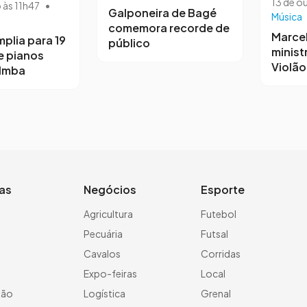
13 de o
o às 11h47
•
Galponeira de Bagé
Música
comemora recorde de
Marce
mplia para 19
público
minist
e pianos
Violã
 Imba
ias
Negócios
Esporte
a
Agricultura
Futebol
Pecuária
Futsal
Cavalos
Corridas
Expo-feiras
Local
ção
Logística
Grenal