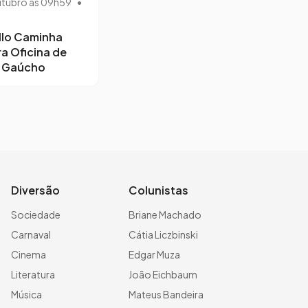
utubro às 09h59
•
llo Caminha
ra Oficina de
o Gaúcho
Diversão
Colunistas
Sociedade
Briane Machado
Carnaval
Cátia Liczbinski
Cinema
Edgar Muza
Literatura
João Eichbaum
Música
Mateus Bandeira