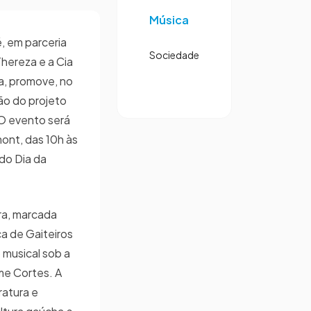
Música
, em parceria
Sociedade
hereza e a Cia
a, promove, no
ão do projeto
O evento será
ont, das 10h às
do Dia da
ra, marcada
ca de Gaiteiros
musical sob a
me Cortes. A
eratura e