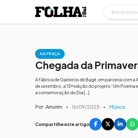
NA PRAÇA
Chegada da Primavera
A Fábrica de Gaiteiros de Bagé, em parceria com a
de setembro, a 15ª edição do projeto “Um Poema em
a comemoração do Dia […]
Por: Amorim
•
16/09/2025
•
Música
Compartilhe este artigo