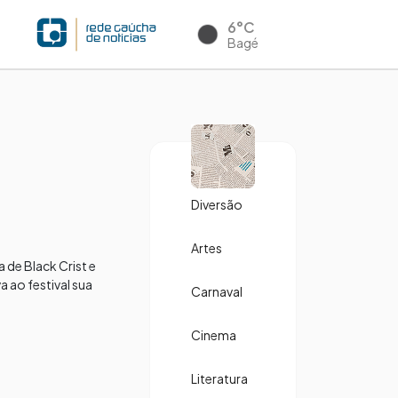
6°C
Bagé
Diversão
Artes
 de Black Crist e
 ao festival sua
Carnaval
Cinema
Literatura