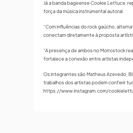
Já a banda bageense Cookie Lettuce, r
força da música instrumental autoral.
“Com influências do rock gaúcho, alterna
conectam diretamente à proposta artísti
“A presença de ambos no Morrostock reafi
fortalece a conexão entre artistas ind
Os integrantes são Matheus Azevedo, Bla
trabalhos dos artistas podem conferir t
https://www.instagram.com/cookielett