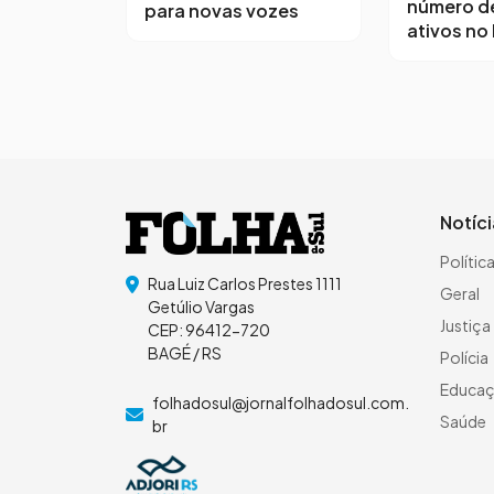
número d
para novas vozes
ativos no
Notíc
Polític
Rua Luiz Carlos Prestes 1111
Geral
Getúlio Vargas
Justiça
CEP: 96412-720
BAGÉ / RS
Polícia
Educa
folhadosul@jornalfolhadosul.com.
Saúde
br