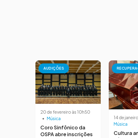
AUDIÇÕES
RECUPER
20 de fevereiro às 10h50
14 de janeir
•
Música
Música
Coro Sinfônico da
Cultura a
OSPA abre inscrições