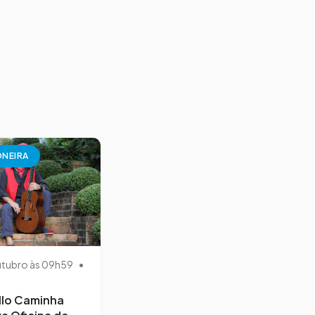
NEIRA
utubro às 09h59
•
llo Caminha