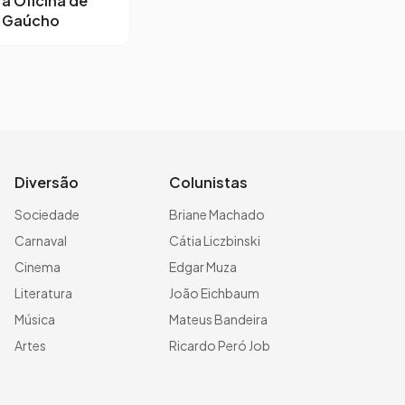
ra Oficina de
o Gaúcho
Diversão
Colunistas
Sociedade
Briane Machado
Carnaval
Cátia Liczbinski
Cinema
Edgar Muza
Literatura
João Eichbaum
Música
Mateus Bandeira
Artes
Ricardo Peró Job