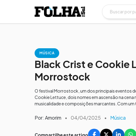
MÚSICA
Black Crist e Cookie
Morrostock
O festival Morrostock, um dos principais eventos 
Cookie Lettuce, dois nomes em ascensão na cena mus
musicalidade e composições marcantes. Com um tr
Por: Amorim
•
04/04/2025
•
Música
Compartilhe este artigo