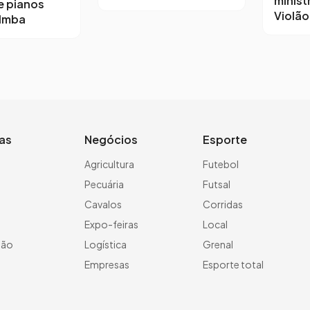
minist
e pianos
Violã
 Imba
ias
Negócios
Esporte
a
Agricultura
Futebol
Pecuária
Futsal
Cavalos
Corridas
Expo-feiras
Local
ção
Logística
Grenal
Empresas
Esporte total