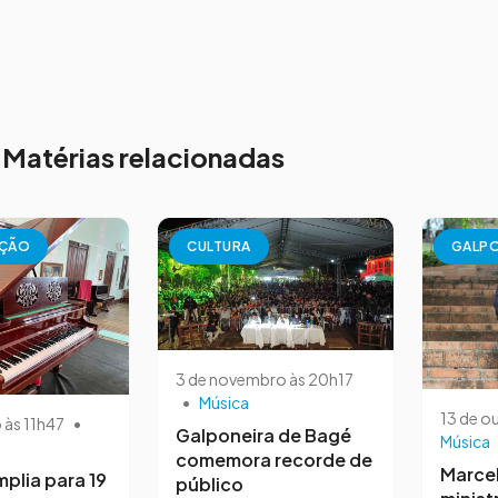
Matérias relacionadas
AÇÃO
CULTURA
GALPO
3 de novembro às 20h17
•
Música
13 de o
o às 11h47
•
Galponeira de Bagé
Música
comemora recorde de
Marce
mplia para 19
público