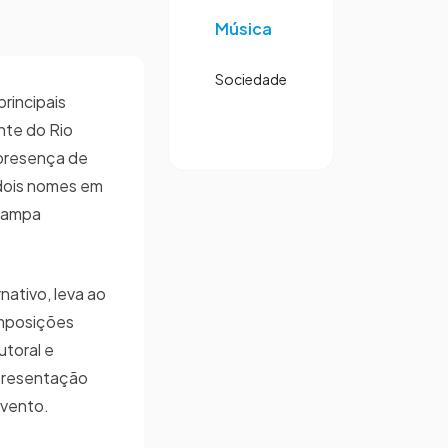
Música
Sociedade
principais
nte do Rio
 presença de
 dois nomes em
 Pampa
rnativo, leva ao
omposições
toral e
presentação
 evento.