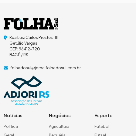
Rua Luiz Carlos Prestes 1111
Getúlio Vargas
CEP: 96412-720
BAGÉ / RS
folhadosul@jornalfolhadosul.com.br
Notícias
Negócios
Esporte
Política
Agricultura
Futebol
Geral
Pecuária
Futsal