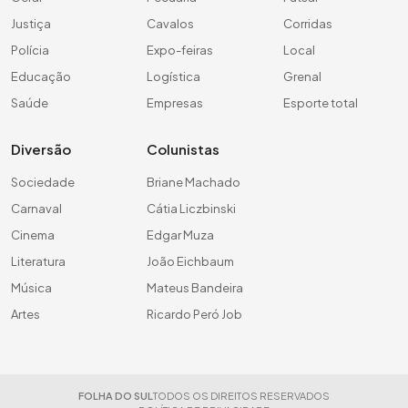
Justiça
Cavalos
Corridas
Polícia
Expo-feiras
Local
Educação
Logística
Grenal
Saúde
Empresas
Esporte total
Diversão
Colunistas
Sociedade
Briane Machado
Carnaval
Cátia Liczbinski
Cinema
Edgar Muza
Literatura
João Eichbaum
Música
Mateus Bandeira
Artes
Ricardo Peró Job
FOLHA DO SUL
TODOS OS DIREITOS RESERVADOS