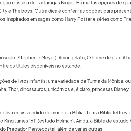
ção clássica de Tartarugas Ninjas. Há muitas opções de qua
ty e The boys. Outra dica é conferir as opções para present
s, inspirados em sagas como Harry Potter e séries como Fri
púsculo, Stephenie Meyer), Amor gelato, O home de giz e A ba
tre os títulos disponíveis no estande.
ções de livros infantis: uma variedade de Turma da Mônica, o
Thor, dinossauros, unicórnios e, é claro, princesas Disney. 
o livro mais vendido do mundo, a Bíblia. Tem a Bíblia Jeffrey,
udo King James 1611 (estudo Holman). Ainda, a Bíblia de estud
 do Pregador Pentecostal, além de várias outras.