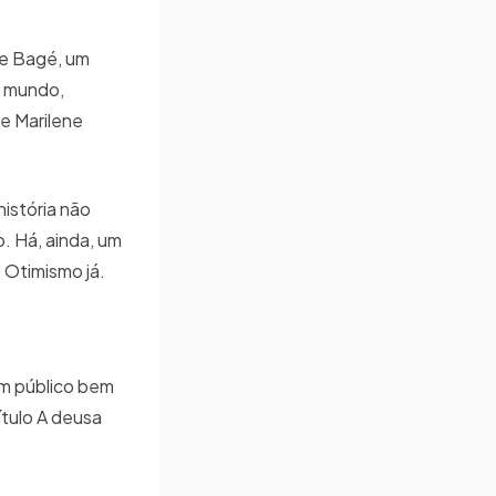
de Bagé, um
o mundo,
e Marilene
istória não
. Há, ainda, um
e Otimismo já.
um público bem
ítulo A deusa
.