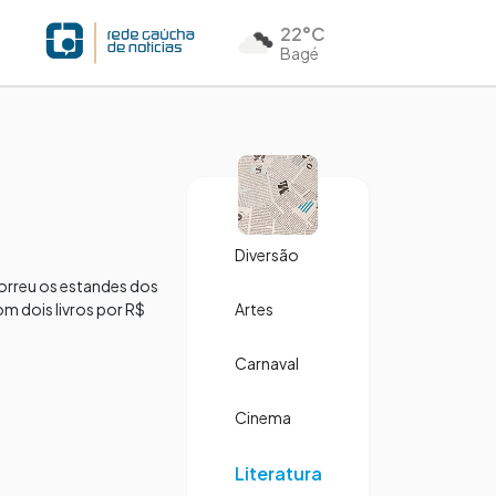
22°C
Bagé
Diversão
correu os estandes dos
m dois livros por R$
Artes
Carnaval
Cinema
Literatura