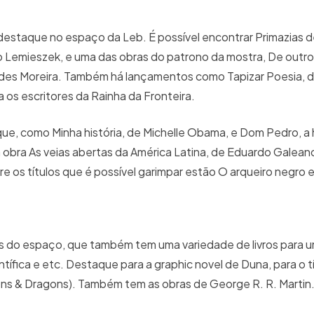
destaque no espaço da Leb. É possível encontrar Primazias 
dio Lemieszek, e uma das obras do patrono da mostra, De outr
es Moreira. Também há lançamentos como Tapizar Poesia, d
os escritores da Rainha da Fronteira.
e, como Minha história, de Michelle Obama, e Dom Pedro, a h
a obra As veias abertas da América Latina, de Eduardo Galeano
tre os títulos que é possível garimpar estão O arqueiro negro 
s do espaço, que também tem uma variedade de livros para 
entífica e etc. Destaque para a graphic novel de Duna, para o t
eons & Dragons). Também tem as obras de George R. R. Martin