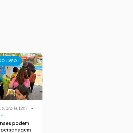
 DO LIVRO
utubro às 12h11
•
ra
nses podem
r personagem