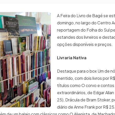
A Feira do Livro de Bagé se e
domingo, no largo do Centro Ad
reportagem do Folha do Sul pe
estandes dos livreiros e dest
opções disponíveis e preços.
Livraria Nativa
Destaque para o box Um de nó
mentido, com dois livros por R
títulos como O corvo e contos
extraordinários, de Edgar Allan
25), Drácula de Bram Stoker, p
diário de Anne Frank por R$ 25
lém de um balaio com clássicos como O Alienista, de Machado