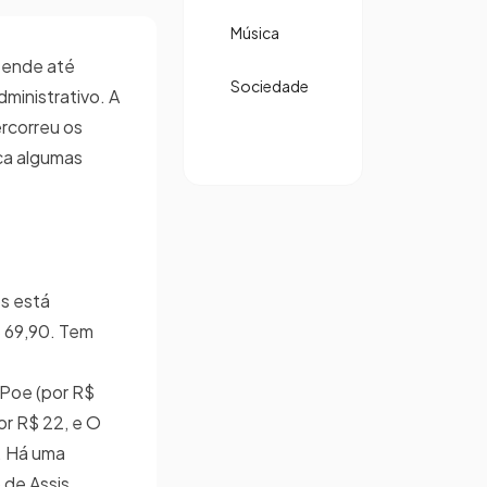
Música
stende até
Sociedade
ministrativo. A
rcorreu os
aca algumas
s está
$ 69,90. Tem
 Poe (por R$
or R$ 22, e O
. Há uma
 de Assis.