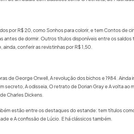
dos por R$ 20, como Sonhos para colorir, e tem Contos de ci
as antes de dormir. Outros títulos disponíveis entre os saldo
 ainda, conferir as revistinhas por R$ 1,50.
obras de George Orwell, A revolução dos bichos e 1984. Ainda 
dim secreto, A odisseia, O retrato de Dorian Gray e A volta a
, de Charles Dickens.
ambém estão entre os destaques do estande: tem títulos co
idade e A confissão de Lúcio. E há clássicos também.