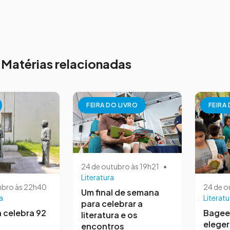
Matérias relacionadas
FEIRA DO LIVRO
FEIRA
24 de outubro às 19h21
•
Literatura
mbro às 22h40
24 de o
Um final de semana
a
Literatu
para celebrar a
a celebra 92
Bagee
literatura e os
elege
encontros