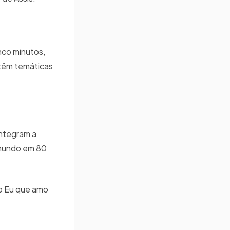
nco minutos,
s têm temáticas
integram a
o mundo em 80
mo Eu que amo