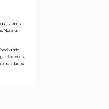
s Livreiro, a
es Moreira,
Vocabulário
uia histórico,
bre as cidades