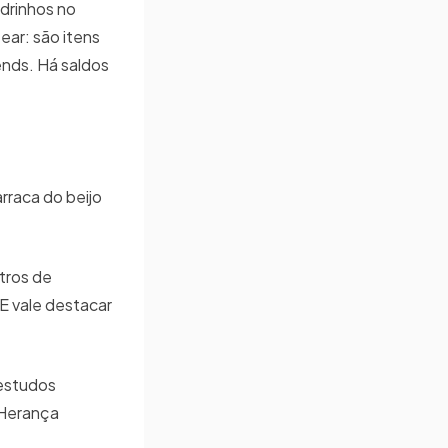
drinhos no
ear: são itens
ends. Há saldos
rraca do beijo
utros de
E vale destacar
 estudos
o Herança