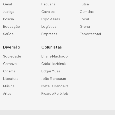
Geral
Pecuária
Futsal
Justiça
Cavalos
Corridas
Polícia
Expo-feiras
Local
Educação
Logística
Grenal
Saúde
Empresas
Esporte total
Diversão
Colunistas
Sociedade
Briane Machado
Carnaval
Cátia Liczbinski
Cinema
Edgar Muza
Literatura
João Eichbaum
Música
Mateus Bandeira
Artes
Ricardo Peró Job