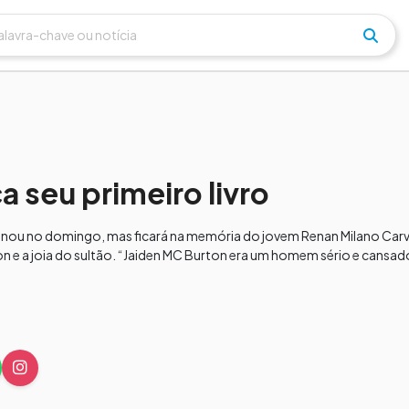
a seu primeiro livro
erminou no domingo, mas ficará na memória do jovem Renan Milano Carva
on e a joia do sultão. “Jaiden MC Burton era um homem sério e cansad