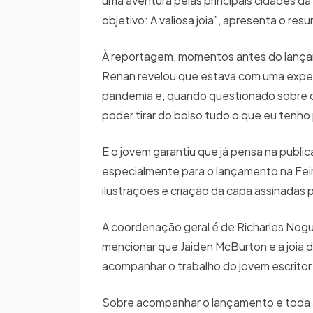
uma aventura pelas principais cidades 
objetivo: A valiosa joia”, apresenta o res
À reportagem, momentos antes do lançame
Renan revelou que estava com uma expect
pandemia e, quando questionado sobre o
poder tirar do bolso tudo o que eu tenho 
E o jovem garantiu que já pensa na publi
especialmente para o lançamento na Feira 
ilustrações e criação da capa assinadas
A coordenação geral é de Richarles Nogu
mencionar que Jaiden McBurton e a joia do
acompanhar o trabalho do jovem escritor
Sobre acompanhar o lançamento e toda a r