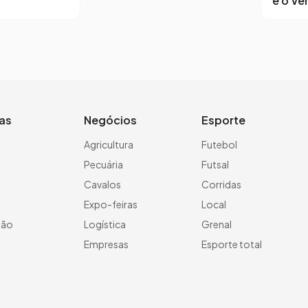
e o Ve
ias
Negócios
Esporte
a
Agricultura
Futebol
Pecuária
Futsal
Cavalos
Corridas
Expo-feiras
Local
ção
Logística
Grenal
Empresas
Esporte total