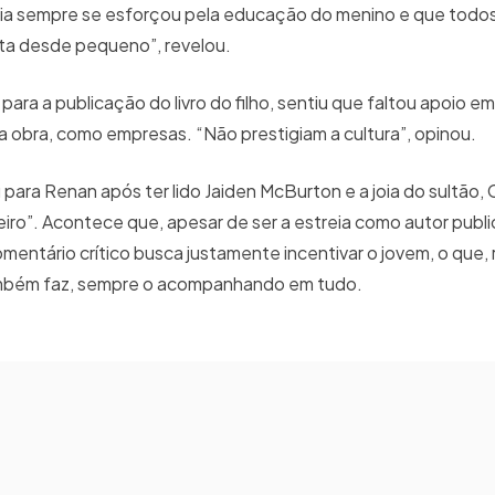
ília sempre se esforçou pela educação do menino e que tod
ita desde pequeno”, revelou.
para a publicação do livro do filho, sentiu que faltou apoio e
a obra, como empresas. “Não prestigiam a cultura”, opinou.
ara Renan após ter lido Jaiden McBurton e a joia do sultão, 
meiro”. Acontece que, apesar de ser a estreia como autor publ
comentário crítico busca justamente incentivar o jovem, o que, 
também faz, sempre o acompanhando em tudo.