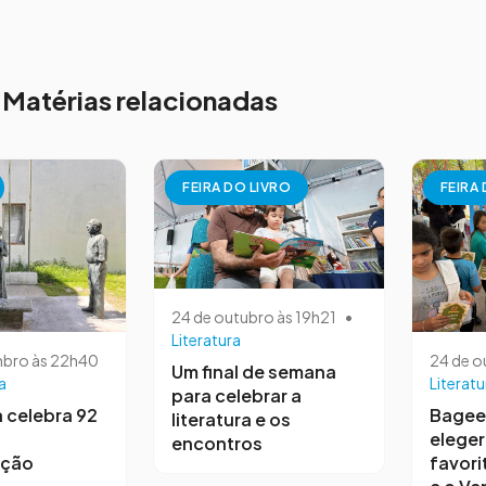
Matérias relacionadas
FEIRA DO LIVRO
FEIRA
24 de outubro às 19h21
•
Literatura
mbro às 22h40
24 de o
Um final de semana
a
Literatu
para celebrar a
a celebra 92
Bagee
literatura e os
elege
encontros
ação
favori