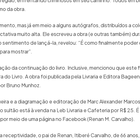
da região, enfrentando criminosos em seu caminho. Todos em
umo da obra.
nto, mas já em meio a alguns autógrafos, distribuídos a col
ativa muito alta. Ele escreveu a obra (e outras também) dur
 sentimento de lançá-la, revelou: “É como finalmente poder
para mostrar”.
cação da continuação do livro. Inclusive, mencionou que este 
do Livro. A obra foi publicada pela Livraria e Editora Bagee
 por Bruno Munhoz.
eira e a diagramação e editoração de Marc Alexander Marcos
 sultão está à venda na Leb Livraria e Cafeteria por R$ 25. É
 por meio de uma página no Facebook (Renan M. Carvalho).
eceptividade, o pai de Renan, Itiberé Carvalho, de 66 anos, 