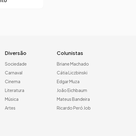
nto”
Diversão
Colunistas
Sociedade
Briane Machado
Carnaval
Cátia Liczbinski
Cinema
Edgar Muza
Literatura
João Eichbaum
Música
Mateus Bandeira
Artes
Ricardo Peró Job