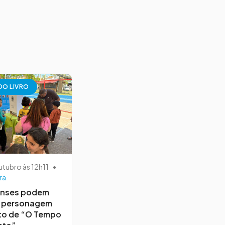
 DO LIVRO
utubro às 12h11
•
ra
nses podem
r personagem
to de “O Tempo