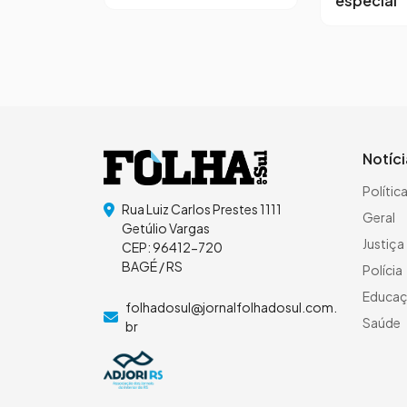
especial
Notíc
Polític
Rua Luiz Carlos Prestes 1111
Geral
Getúlio Vargas
Justiça
CEP: 96412-720
BAGÉ / RS
Polícia
Educa
folhadosul@jornalfolhadosul.com.
Saúde
br