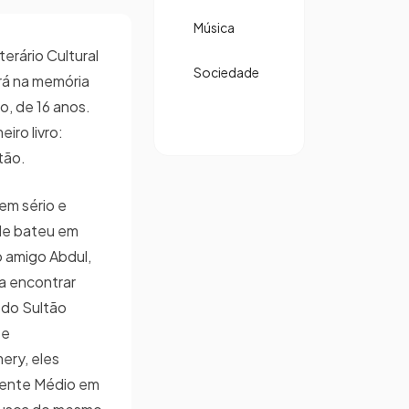
Música
terário Cultural
Sociedade
rá na memória
o, de 16 anos.
iro livro:
tão.
em sério e
de bateu em
o amigo Abdul,
a encontrar
a do Sultão
 e
ery, eles
iente Médio em