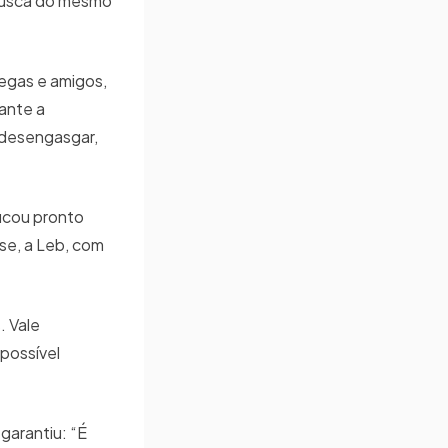
 busca do mesmo
egas e amigos,
ante a
 desengasgar,
ficou pronto
nse, a Leb, com
. Vale
 possível
garantiu: “É