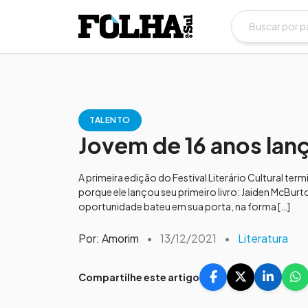
TALENTO
Jovem de 16 anos lanç
A primeira edição do Festival Literário Cultural t
porque ele lançou seu primeiro livro: Jaiden McBurt
oportunidade bateu em sua porta, na forma […]
Por: Amorim
•
13/12/2021
•
Literatura
Compartilhe este artigo