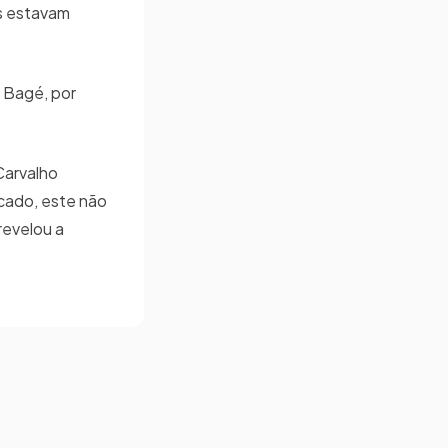
os estavam
m Bagé, por
Carvalho
icado, este não
revelou a