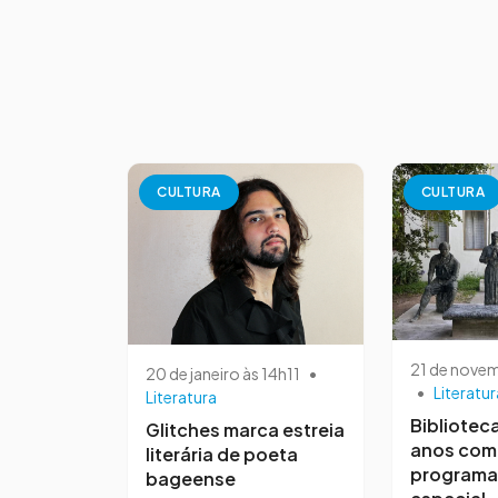
CULTURA
CULTURA
21 de nove
20 de janeiro às 14h11
•
•
Literatur
Literatura
Bibliotec
Glitches marca estreia
anos com
literária de poeta
program
bageense