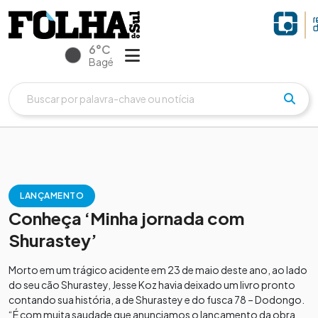
6°C
Bagé
LANÇAMENTO
Conheça ‘Minha jornada com
Shurastey’
Morto em um trágico acidente em 23 de maio deste ano, ao lado
do seu cão Shurastey, Jesse Koz havia deixado um livro pronto
contando sua história, a de Shurastey e do fusca 78 – Dodongo.
“É com muita saudade que anunciamos o lançamento da obra