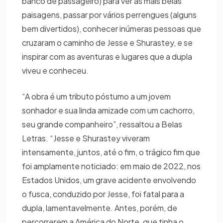
banco de passageiro) para ver as mais belas
paisagens, passar por vários perrengues (alguns
bem divertidos), conhecer inúmeras pessoas que
cruzaram o caminho de Jesse e Shurastey, e se
inspirar com as aventuras e lugares que a dupla
viveu e conheceu.
“A obra é um tributo póstumo a um jovem
sonhador e sua linda amizade com um cachorro,
seu grande companheiro”, ressaltou a Belas
Letras. “Jesse e Shurastey viveram
intensamente, juntos, até o fim, o trágico fim que
foi amplamente noticiado: em maio de 2022, nos
Estados Unidos, um grave acidente envolvendo
o fusca, conduzido por Jesse, foi fatal para a
dupla, lamentavelmente. Antes, porém, de
percorrerem a América do Norte, que tinha o