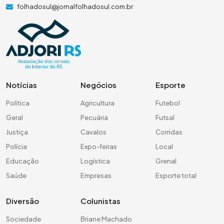
folhadosul@jornalfolhadosul.com.br
Notícias
Negócios
Esporte
Política
Agricultura
Futebol
Geral
Pecuária
Futsal
Justiça
Cavalos
Corridas
Polícia
Expo-feiras
Local
Educação
Logística
Grenal
Saúde
Empresas
Esporte total
Diversão
Colunistas
Sociedade
Briane Machado