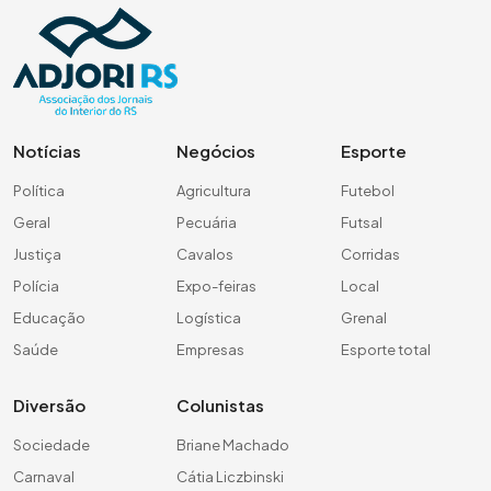
Notícias
Negócios
Esporte
Política
Agricultura
Futebol
Geral
Pecuária
Futsal
Justiça
Cavalos
Corridas
Polícia
Expo-feiras
Local
Educação
Logística
Grenal
Saúde
Empresas
Esporte total
Diversão
Colunistas
Sociedade
Briane Machado
Carnaval
Cátia Liczbinski