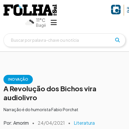
11°C
Bagé
INOVAÇÃO
A Revolução dos Bichos vira
audiolivro
Narração é do humorista Fabio Porchat
Por: Amorim
•
24/04/2021
•
Literatura