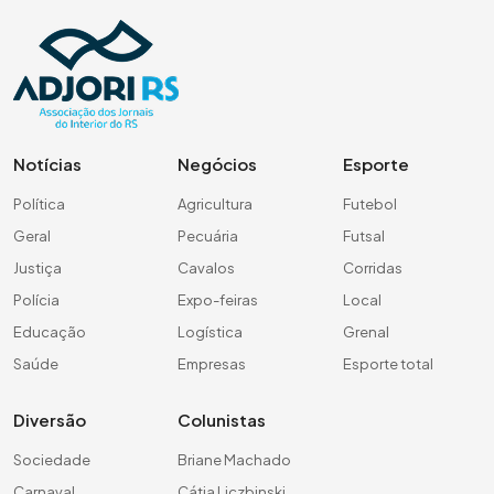
Notícias
Negócios
Esporte
Política
Agricultura
Futebol
Geral
Pecuária
Futsal
Justiça
Cavalos
Corridas
Polícia
Expo-feiras
Local
Educação
Logística
Grenal
Saúde
Empresas
Esporte total
Diversão
Colunistas
Sociedade
Briane Machado
Carnaval
Cátia Liczbinski