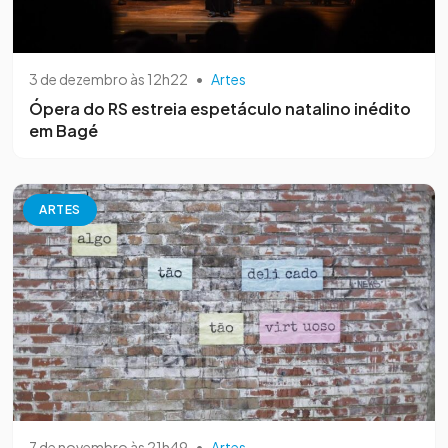
3 de dezembro às 12h22
•
Artes
Ópera do RS estreia espetáculo natalino inédito
em Bagé
ARTES
7 de novembro às 21h49
•
Artes