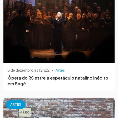
3 de dezembro às 12h22
•
Artes
Ópera do RS estreia espetáculo natalino inédito
em Bagé
ARTES