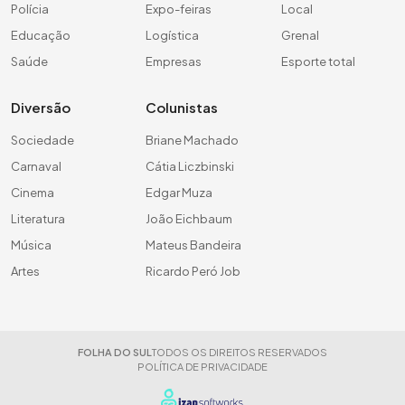
Polícia
Expo-feiras
Local
Educação
Logística
Grenal
Saúde
Empresas
Esporte total
Diversão
Colunistas
Sociedade
Briane Machado
Carnaval
Cátia Liczbinski
Cinema
Edgar Muza
Literatura
João Eichbaum
Música
Mateus Bandeira
Artes
Ricardo Peró Job
FOLHA DO SUL
TODOS OS DIREITOS RESERVADOS
POLÍTICA DE PRIVACIDADE