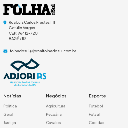
Rua Luiz Carlos Prestes 1111
Getúlio Vargas
CEP: 96412-720
BAGÉ / RS
folhadosul@jornalfolhadosul.com.br
Notícias
Negócios
Esporte
Política
Agricultura
Futebol
Geral
Pecuária
Futsal
Justiça
Cavalos
Corridas