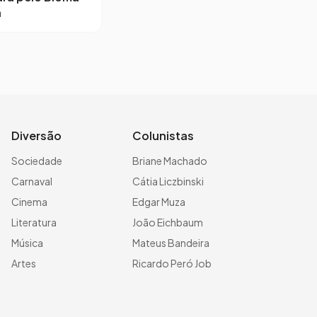
a
Diversão
Colunistas
Sociedade
Briane Machado
Carnaval
Cátia Liczbinski
Cinema
Edgar Muza
Literatura
João Eichbaum
Música
Mateus Bandeira
Artes
Ricardo Peró Job