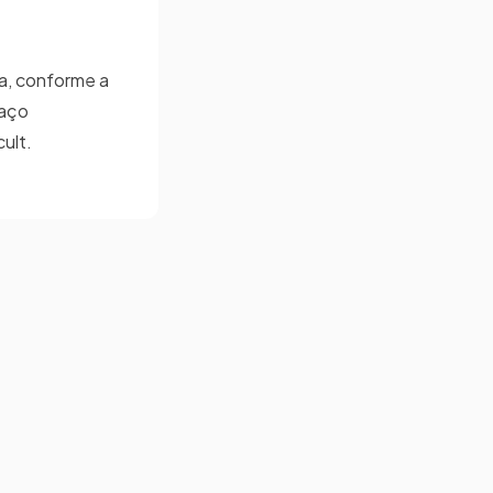
ia, conforme a
paço
ult.