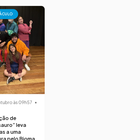
ÁCULO
utubro às 09h57
•
ção de
auro” leva
as a uma
ra pelo Bioma