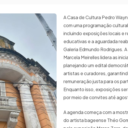
A Casa de Cultura Pedro Wayne
com uma programação cultural 
incluindo exposições locais e 
educativas e a aguardada reab
Galeria Edmundo Rodrigues. A 
Marcela Meirelles lidera as inici
planejando um edital democrát
artistas e curadores, garantind
remuneração justa para os par
Enquanto isso, exposições ser
por meio de convites até ago
A agenda começa com a mostr
do artista bageense Théo Go