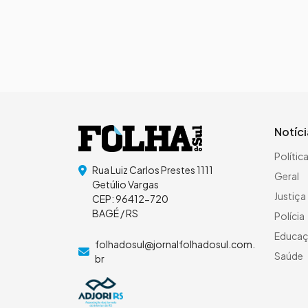
Notíc
Polític
Rua Luiz Carlos Prestes 1111
Geral
Getúlio Vargas
Justiça
CEP: 96412-720
BAGÉ / RS
Polícia
Educa
folhadosul@jornalfolhadosul.com.
Saúde
br