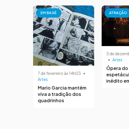
EM BAGÉ
ATRAÇÃO
3 de dezemb
•
Artes
Ópera do 
7 de fevereiro às 14h03
•
espetácul
Artes
inédito e
Mario Garcia mantém
viva a tradição dos
quadrinhos