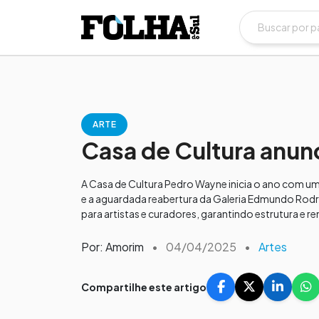
ARTE
Casa de Cultura anun
A Casa de Cultura Pedro Wayne inicia o ano com um
e a aguardada reabertura da Galeria Edmundo Rodrigu
para artistas e curadores, garantindo estrutura e 
Por: Amorim
•
04/04/2025
•
Artes
Compartilhe este artigo