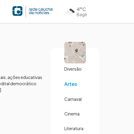
4°C
Bagé
Diversão
nais, ações educativas
 edital democrático
Artes
]
Carnaval
Cinema
Literatura