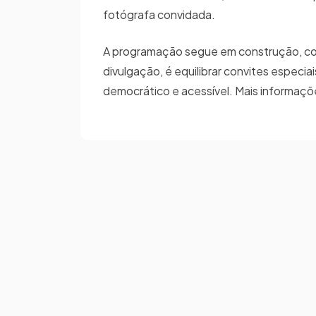
fotógrafa convidada.
A programação segue em construção, com e
divulgação, é equilibrar convites especi
democrático e acessível. Mais informaç