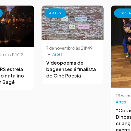
ARTES
ESPET
7 de novembro às 21h49
•
Artes
ro às 12h22
Vídeopoema de
bageenses é finalista
RS estreia
do Cine Poesia
o natalino
m Bagé
13 de o
Artes
“Cora
Dinoss
crianç
aventu