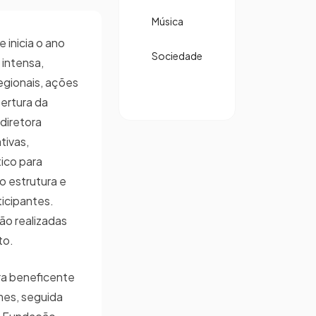
Música
 inicia o ano
Sociedade
intensa,
regionais, ações
ertura da
diretora
ativas,
ico para
o estrutura e
ticipantes.
ão realizadas
sto.
a beneficente
mes, seguida