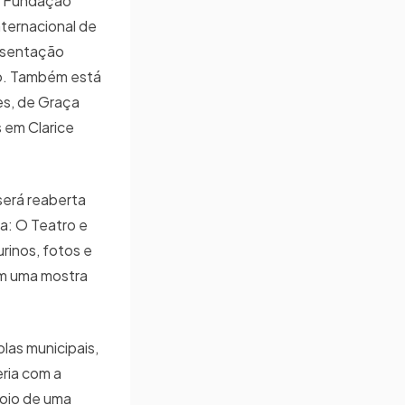
a Fundação
nternacional de
esentação
io. Também está
es, de Graça
s em Clarice
será reaberta
a: O Teatro e
rinos, fotos e
em uma mostra
las municipais,
eria com a
poio de uma