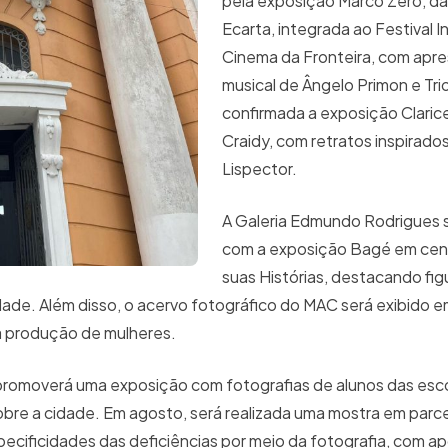
pela exposição Marco Zero, d
Ecarta, integrada ao Festival I
Cinema da Fronteira, com apr
musical de Ângelo Primon e Tr
confirmada a exposição Claric
Craidy, com retratos inspirado
Lispector.
A Galeria Edmundo Rodrigues 
com a exposição Bagé em cen
suas Histórias, destacando figu
ade. Além disso, o acervo fotográfico do MAC será exibido 
na produção de mulheres.
 promoverá uma exposição com fotografias de alunos das esco
obre a cidade. Em agosto, será realizada uma mostra em parc
ecificidades das deficiências por meio da fotografia, com a