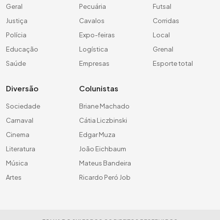
Geral
Pecuária
Futsal
Justiça
Cavalos
Corridas
Polícia
Expo-feiras
Local
Educação
Logística
Grenal
Saúde
Empresas
Esporte total
Diversão
Colunistas
Sociedade
Briane Machado
Carnaval
Cátia Liczbinski
Cinema
Edgar Muza
Literatura
João Eichbaum
Música
Mateus Bandeira
Artes
Ricardo Peró Job