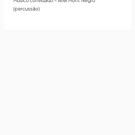
Músico convidado – Arlei Mont’Negro
(percussão)