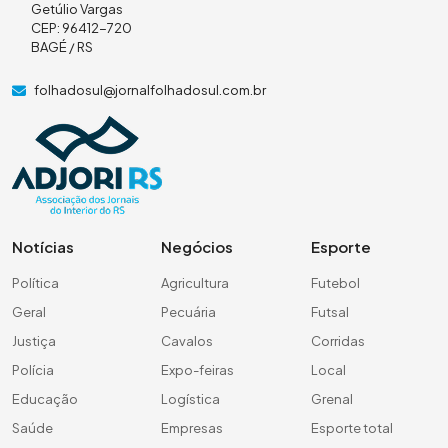
Getúlio Vargas
CEP: 96412-720
BAGÉ / RS
folhadosul@jornalfolhadosul.com.br
Notícias
Negócios
Esporte
Política
Agricultura
Futebol
Geral
Pecuária
Futsal
Justiça
Cavalos
Corridas
Polícia
Expo-feiras
Local
Educação
Logística
Grenal
Saúde
Empresas
Esporte total