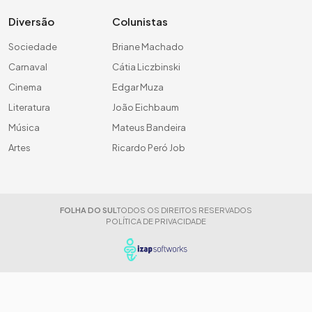
Diversão
Colunistas
Sociedade
Briane Machado
Carnaval
Cátia Liczbinski
Cinema
Edgar Muza
Literatura
João Eichbaum
Música
Mateus Bandeira
Artes
Ricardo Peró Job
FOLHA DO SUL
TODOS OS DIREITOS RESERVADOS
POLÍTICA DE PRIVACIDADE